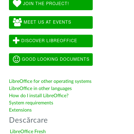
JOIN THE PROJECT!
MEET US AT EVENTS
DISCOVER LIBREOFFICE
GOOD LOOKING DOCUMENTS
LibreOffice for other operating systems
LibreOffice in other languages
How do I install LibreOffice?
System requirements
Extensions
Descărcare
LibreOffice Fresh