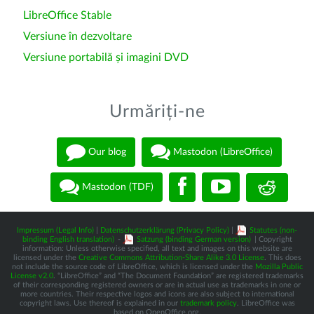
LibreOffice Stable
Versiune în dezvoltare
Versiune portabilă și imagini DVD
Urmăriți-ne
Our blog
Mastodon (LibreOffice)
Mastodon (TDF)
Impressum (Legal Info)
|
Datenschutzerklärung (Privacy Policy)
|
Statutes (non-
binding English translation)
-
Satzung (binding German version)
| Copyright
information: Unless otherwise specified, all text and images on this website are
licensed under the
Creative Commons Attribution-Share Alike 3.0 License
. This does
not include the source code of LibreOffice, which is licensed under the
Mozilla Public
License v2.0
. “LibreOffice” and “The Document Foundation” are registered trademarks
of their corresponding registered owners or are in actual use as trademarks in one or
more countries. Their respective logos and icons are also subject to international
copyright laws. Use thereof is explained in our
trademark policy
. LibreOffice was
based on OpenOffice.org.