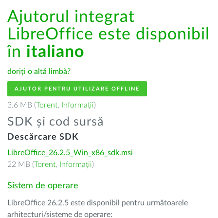
Ajutorul integrat
LibreOffice este disponibil
în
italiano
doriți o altă limbă?
AJUTOR PENTRU UTILIZARE OFFLINE
3.6 MB (
Torent
,
Informații
)
SDK și cod sursă
Descărcare SDK
LibreOffice_26.2.5_Win_x86_sdk.msi
22 MB (
Torent
,
Informații
)
Sistem de operare
LibreOffice 26.2.5 este disponibil pentru următoarele
arhitecturi/sisteme de operare: