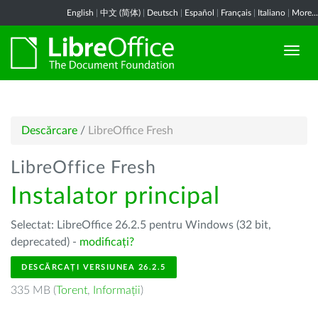
English
|
中文 (简体)
|
Deutsch
|
Español
|
Français
|
Italiano
|
More...
Descărcare
/
LibreOffice Fresh
LibreOffice Fresh
Instalator principal
Selectat: LibreOffice 26.2.5 pentru Windows (32 bit,
deprecated) -
modificați?
DESCĂRCAȚI VERSIUNEA 26.2.5
335 MB (
Torent
,
Informații
)