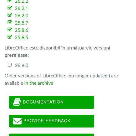
26.2.2
26.2.1
26.2.0
25.8.7
25.8.6
25.8.5
LibreOffice este disponibil în următoarele versiuni
prerelease
:
26.8.0
Older versions of LibreOffice (no longer updated!) are
available
in the archive
DOCUMENTATION
PROVIDE FEEDBACK