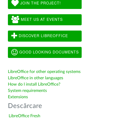
JOIN THE PROJECT!
MEET US AT EVENTS
DISCOVER LIBREOFFICE
GOOD LOOKING DOCUMENTS
LibreOffice for other operating systems
LibreOffice in other languages
How do I install LibreOffice?
System requirements
Extensions
Descărcare
LibreOffice Fresh