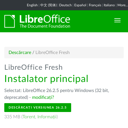
English
|
中文 (简体)
|
Deutsch
|
Español
|
Français
|
Italiano
|
More...
Descărcare
/
LibreOffice Fresh
LibreOffice Fresh
Instalator principal
Selectat: LibreOffice 26.2.5 pentru Windows (32 bit,
deprecated) -
modificați?
DESCĂRCAȚI VERSIUNEA 26.2.5
335 MB (
Torent
,
Informații
)