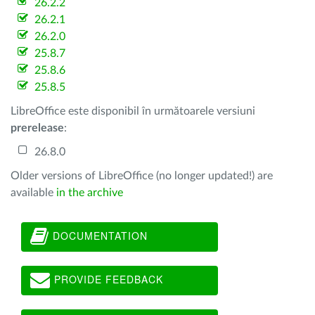
26.2.2
26.2.1
26.2.0
25.8.7
25.8.6
25.8.5
LibreOffice este disponibil în următoarele versiuni
prerelease
:
26.8.0
Older versions of LibreOffice (no longer updated!) are
available
in the archive
DOCUMENTATION
PROVIDE FEEDBACK