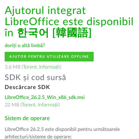
Ajutorul integrat
LibreOffice este disponibil
în
한국어 [韓國語]
doriți o altă limbă?
AJUTOR PENTRU UTILIZARE OFFLINE
3.6 MB (
Torent
,
Informații
)
SDK și cod sursă
Descărcare SDK
LibreOffice_26.2.5_Win_x86_sdk.msi
22 MB (
Torent
,
Informații
)
Sistem de operare
LibreOffice 26.2.5 este disponibil pentru următoarele
arhitecturi/sisteme de operare: