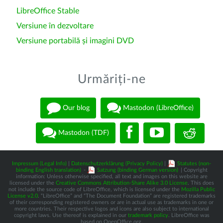
LibreOffice Stable
Versiune în dezvoltare
Versiune portabilă și imagini DVD
Urmăriți-ne
Our blog
Mastodon (LibreOffice)
Mastodon (TDF)
Impressum (Legal Info)
|
Datenschutzerklärung (Privacy Policy)
|
Statutes (non-
binding English translation)
-
Satzung (binding German version)
| Copyright
information: Unless otherwise specified, all text and images on this website are
licensed under the
Creative Commons Attribution-Share Alike 3.0 License
. This does
not include the source code of LibreOffice, which is licensed under the
Mozilla Public
License v2.0
. “LibreOffice” and “The Document Foundation” are registered trademarks
of their corresponding registered owners or are in actual use as trademarks in one or
more countries. Their respective logos and icons are also subject to international
copyright laws. Use thereof is explained in our
trademark policy
. LibreOffice was
based on OpenOffice.org.