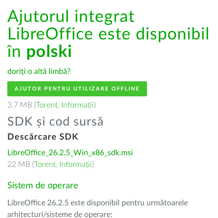
Ajutorul integrat
LibreOffice este disponibil
în
polski
doriți o altă limbă?
AJUTOR PENTRU UTILIZARE OFFLINE
3.7 MB (
Torent
,
Informații
)
SDK și cod sursă
Descărcare SDK
LibreOffice_26.2.5_Win_x86_sdk.msi
22 MB (
Torent
,
Informații
)
Sistem de operare
LibreOffice 26.2.5 este disponibil pentru următoarele
arhitecturi/sisteme de operare: