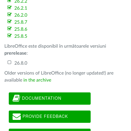
26.2.2
26.2.1
26.2.0
25.8.7
25.8.6
25.8.5
LibreOffice este disponibil în următoarele versiuni
prerelease
:
26.8.0
Older versions of LibreOffice (no longer updated!) are
available
in the archive
DOCUMENTATION
PROVIDE FEEDBACK