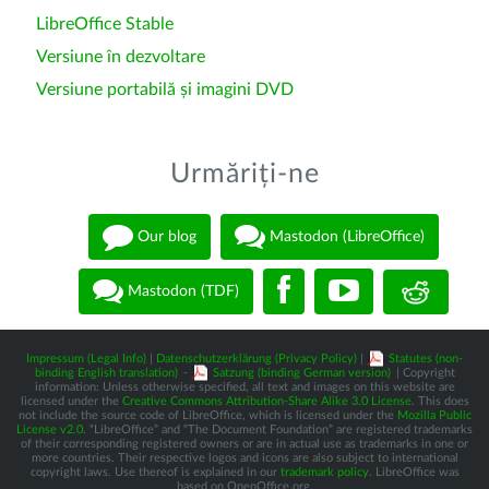
LibreOffice Stable
Versiune în dezvoltare
Versiune portabilă și imagini DVD
Urmăriți-ne
Our blog
Mastodon (LibreOffice)
Mastodon (TDF)
Impressum (Legal Info)
|
Datenschutzerklärung (Privacy Policy)
|
Statutes (non-
binding English translation)
-
Satzung (binding German version)
| Copyright
information: Unless otherwise specified, all text and images on this website are
licensed under the
Creative Commons Attribution-Share Alike 3.0 License
. This does
not include the source code of LibreOffice, which is licensed under the
Mozilla Public
License v2.0
. “LibreOffice” and “The Document Foundation” are registered trademarks
of their corresponding registered owners or are in actual use as trademarks in one or
more countries. Their respective logos and icons are also subject to international
copyright laws. Use thereof is explained in our
trademark policy
. LibreOffice was
based on OpenOffice.org.