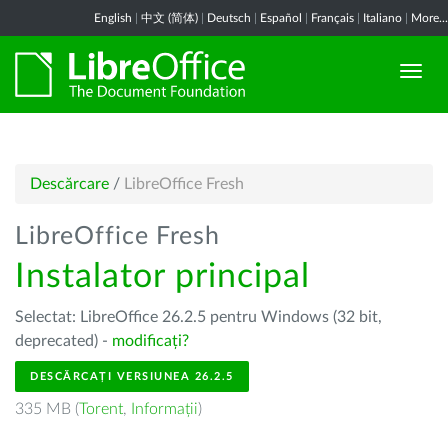
English
|
中文 (简体)
|
Deutsch
|
Español
|
Français
|
Italiano
|
More...
Descărcare
/
LibreOffice Fresh
LibreOffice Fresh
Instalator principal
Selectat: LibreOffice 26.2.5 pentru Windows (32 bit,
deprecated) -
modificați?
DESCĂRCAȚI VERSIUNEA 26.2.5
335 MB (
Torent
,
Informații
)