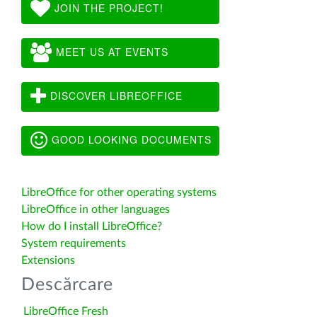
JOIN THE PROJECT!
MEET US AT EVENTS
DISCOVER LIBREOFFICE
GOOD LOOKING DOCUMENTS
LibreOffice for other operating systems
LibreOffice in other languages
How do I install LibreOffice?
System requirements
Extensions
Descărcare
LibreOffice Fresh