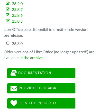
26.2.0
25.8.7
25.8.6
25.8.5
LibreOffice este disponibil în următoarele versiuni
prerelease
:
26.8.0
Older versions of LibreOffice (no longer updated!) are
available
in the archive
DOCUMENTATION
PROVIDE FEEDBACK
JOIN THE PROJECT!