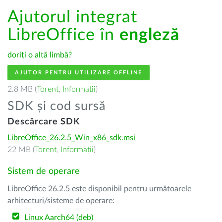
Ajutorul integrat
LibreOffice în
engleză
doriți o altă limbă?
AJUTOR PENTRU UTILIZARE OFFLINE
2.8 MB (
Torent
,
Informații
)
SDK și cod sursă
Descărcare SDK
LibreOffice_26.2.5_Win_x86_sdk.msi
22 MB (
Torent
,
Informații
)
Sistem de operare
LibreOffice 26.2.5 este disponibil pentru următoarele
arhitecturi/sisteme de operare:
Linux Aarch64 (deb)