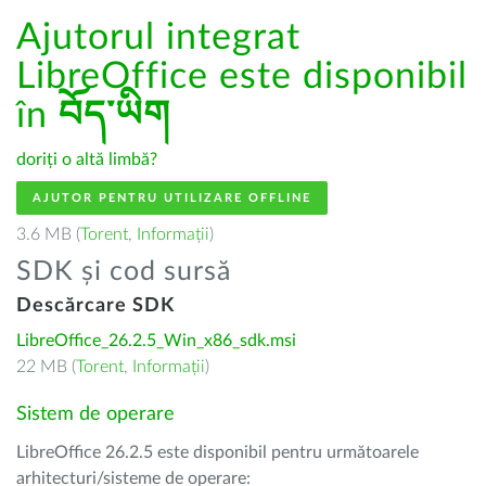
Ajutorul integrat
LibreOffice este disponibil
în
བོད་ཡིག
doriți o altă limbă?
AJUTOR PENTRU UTILIZARE OFFLINE
3.6 MB (
Torent
,
Informații
)
SDK și cod sursă
Descărcare SDK
LibreOffice_26.2.5_Win_x86_sdk.msi
22 MB (
Torent
,
Informații
)
Sistem de operare
LibreOffice 26.2.5 este disponibil pentru următoarele
arhitecturi/sisteme de operare: