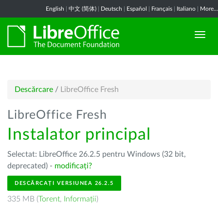
English
|
中文 (简体)
|
Deutsch
|
Español
|
Français
|
Italiano
|
More...
Descărcare
/
LibreOffice Fresh
LibreOffice Fresh
Instalator principal
Selectat: LibreOffice 26.2.5 pentru Windows (32 bit,
deprecated) -
modificați?
DESCĂRCAȚI VERSIUNEA 26.2.5
335 MB (
Torent
,
Informații
)