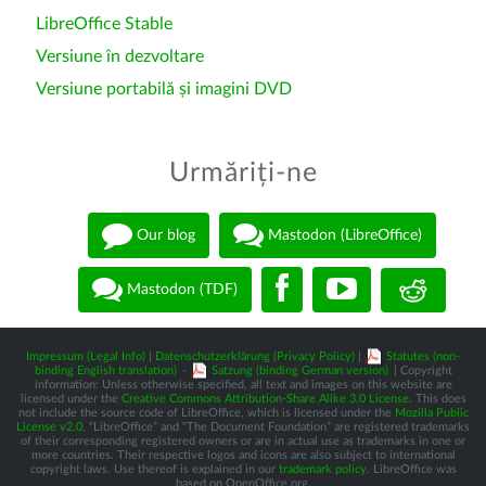
LibreOffice Stable
Versiune în dezvoltare
Versiune portabilă și imagini DVD
Urmăriți-ne
Our blog
Mastodon (LibreOffice)
Mastodon (TDF)
Impressum (Legal Info)
|
Datenschutzerklärung (Privacy Policy)
|
Statutes (non-
binding English translation)
-
Satzung (binding German version)
| Copyright
information: Unless otherwise specified, all text and images on this website are
licensed under the
Creative Commons Attribution-Share Alike 3.0 License
. This does
not include the source code of LibreOffice, which is licensed under the
Mozilla Public
License v2.0
. “LibreOffice” and “The Document Foundation” are registered trademarks
of their corresponding registered owners or are in actual use as trademarks in one or
more countries. Their respective logos and icons are also subject to international
copyright laws. Use thereof is explained in our
trademark policy
. LibreOffice was
based on OpenOffice.org.