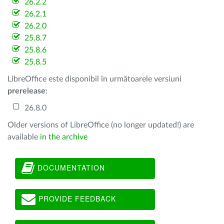
26.2.2
26.2.1
26.2.0
25.8.7
25.8.6
25.8.5
LibreOffice este disponibil în următoarele versiuni
prerelease
:
26.8.0
Older versions of LibreOffice (no longer updated!) are
available
in the archive
DOCUMENTATION
PROVIDE FEEDBACK