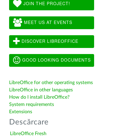
JOIN THE PROJECT!
MEET US AT EVENTS
DISCOVER LIBREOFFICE
GOOD LOOKING DOCUMENTS
LibreOffice for other operating systems
LibreOffice in other languages
How do I install LibreOffice?
System requirements
Extensions
Descărcare
LibreOffice Fresh