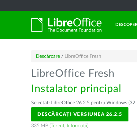
DESCOPER
Descărcare
/
LibreOffice Fresh
LibreOffice Fresh
Instalator principal
Selectat: LibreOffice 26.2.5 pentru Windows (32 
DESCĂRCAȚI VERSIUNEA 26.2.5
335 MB (
Torent
,
Informații
)