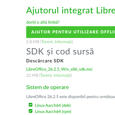
Ajutorul integrat Libr
doriți o altă limbă?
AJUTOR PENTRU UTILIZARE OFFLI
2.8 MB (
Torent
,
Informații
)
SDK și cod sursă
Descărcare SDK
LibreOffice_26.2.5_Win_x86_sdk.msi
22 MB (
Torent
,
Informații
)
Sistem de operare
LibreOffice 26.2.5 este disponibil pentru următoa
Linux Aarch64 (deb)
Linux Aarch64 (rpm)