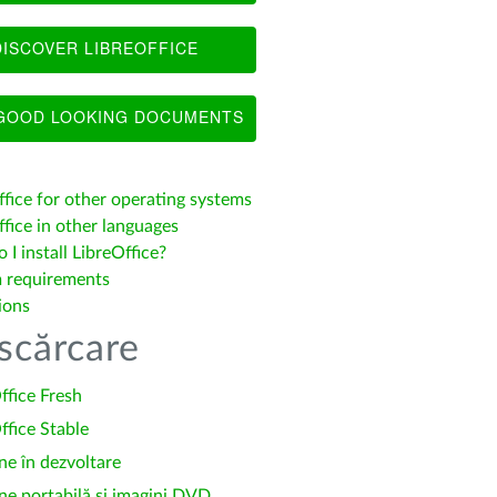
ISCOVER LIBREOFFICE
OOD LOOKING DOCUMENTS
ffice for other operating systems
fice in other languages
I install LibreOffice?
 requirements
ions
scărcare
ffice Fresh
ffice Stable
ne în dezvoltare
ne portabilă și imagini DVD