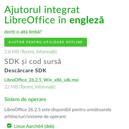
Ajutorul integrat
LibreOffice în
engleză
doriți o altă limbă?
AJUTOR PENTRU UTILIZARE OFFLINE
2.8 MB (
Torent
,
Informații
)
SDK și cod sursă
Descărcare SDK
LibreOffice_26.2.5_Win_x86_sdk.msi
22 MB (
Torent
,
Informații
)
Sistem de operare
LibreOffice 26.2.5 este disponibil pentru următoarele
arhitecturi/sisteme de operare:
Linux Aarch64 (deb)