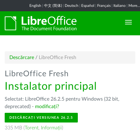
English
|
中文 (简体)
|
Deutsch
|
Español
|
Français
|
Italiano
|
More...
Descărcare
/
LibreOffice Fresh
LibreOffice Fresh
Instalator principal
Selectat: LibreOffice 26.2.5 pentru Windows (32 bit,
deprecated) -
modificați?
DESCĂRCAȚI VERSIUNEA 26.2.5
335 MB (
Torent
,
Informații
)