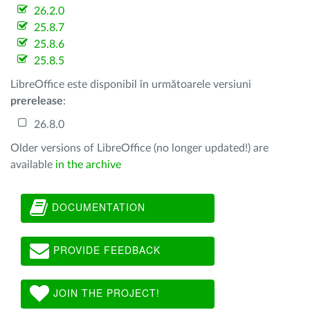
26.2.0
25.8.7
25.8.6
25.8.5
LibreOffice este disponibil în următoarele versiuni
prerelease
:
26.8.0
Older versions of LibreOffice (no longer updated!) are
available
in the archive
DOCUMENTATION
PROVIDE FEEDBACK
JOIN THE PROJECT!