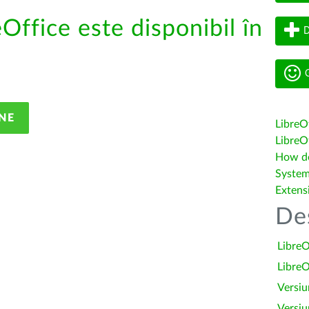
eOffice este disponibil în
D
G
NE
LibreO
LibreOf
How do 
System
Extens
De
LibreO
LibreO
Versiu
Versiu