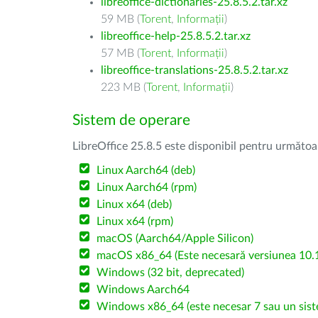
libreoffice-dictionaries-25.8.5.2.tar.xz
59 MB (
Torent
,
Informații
)
libreoffice-help-25.8.5.2.tar.xz
57 MB (
Torent
,
Informații
)
libreoffice-translations-25.8.5.2.tar.xz
223 MB (
Torent
,
Informații
)
Sistem de operare
LibreOffice 25.8.5 este disponibil pentru următoa
Linux Aarch64 (deb)
Linux Aarch64 (rpm)
Linux x64 (deb)
Linux x64 (rpm)
macOS (Aarch64/Apple Silicon)
macOS x86_64 (Este necesară versiunea 10.1
Windows (32 bit, deprecated)
Windows Aarch64
Windows x86_64 (este necesar 7 sau un sist