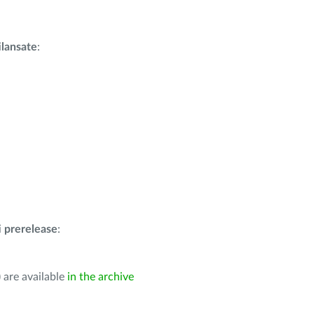
i
lansate
:
i
prerelease
:
 are available
in the archive