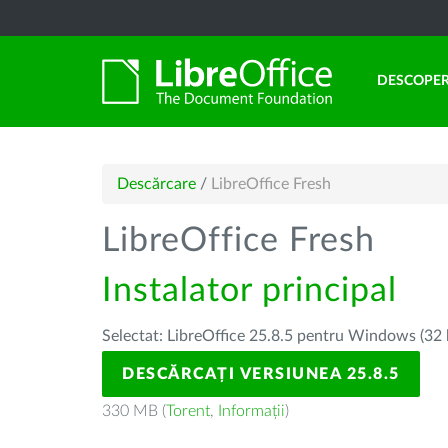
DESCOPER
Descărcare
/
LibreOffice Fresh
LibreOffice Fresh
Instalator principal
Selectat: LibreOffice 25.8.5 pentru Windows (32 
DESCĂRCAȚI VERSIUNEA 25.8.5
330 MB (
Torent
,
Informații
)