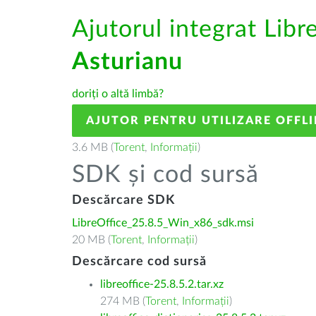
Ajutorul integrat Libr
Asturianu
doriți o altă limbă?
AJUTOR PENTRU UTILIZARE OFFLI
3.6 MB (
Torent
,
Informații
)
SDK și cod sursă
Descărcare SDK
LibreOffice_25.8.5_Win_x86_sdk.msi
20 MB (
Torent
,
Informații
)
Descărcare cod sursă
libreoffice-25.8.5.2.tar.xz
274 MB (
Torent
,
Informații
)