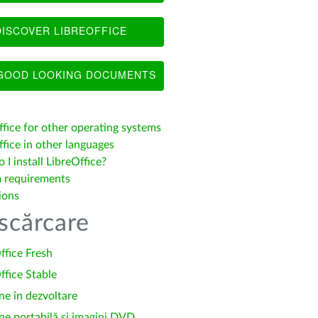
ISCOVER LIBREOFFICE
OOD LOOKING DOCUMENTS
ffice for other operating systems
fice in other languages
I install LibreOffice?
 requirements
ions
scărcare
ffice Fresh
ffice Stable
ne în dezvoltare
ne portabilă și imagini DVD