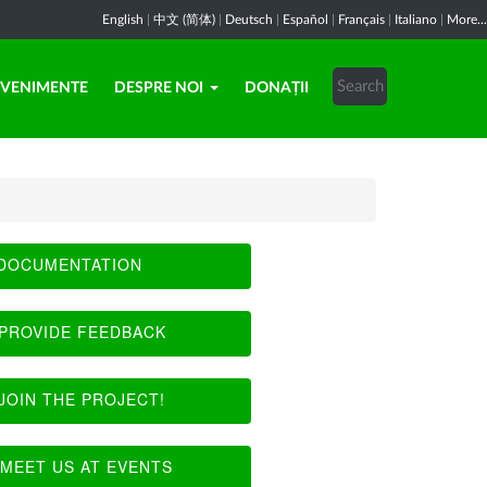
English
|
中文 (简体)
|
Deutsch
|
Español
|
Français
|
Italiano
|
More...
EVENIMENTE
DESPRE NOI
DONAȚII
DOCUMENTATION
PROVIDE FEEDBACK
JOIN THE PROJECT!
MEET US AT EVENTS