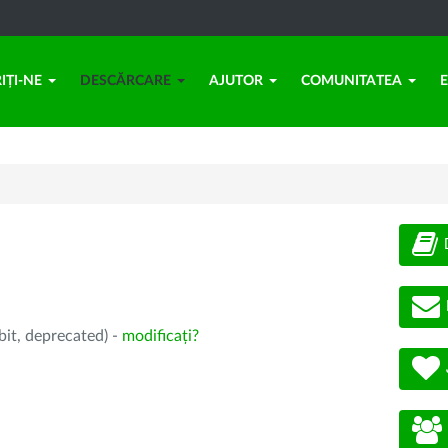
IȚI-NE
DESCĂRCARE
AJUTOR
COMUNITATEA
bit, deprecated) -
modificați?