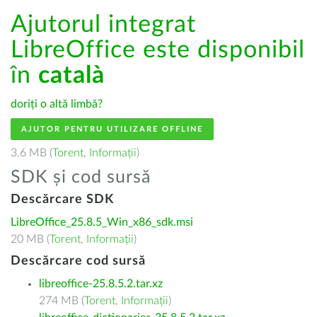
Ajutorul integrat
LibreOffice este disponibil
în
català
doriți o altă limbă?
AJUTOR PENTRU UTILIZARE OFFLINE
3.6 MB (
Torent
,
Informații
)
SDK și cod sursă
Descărcare SDK
LibreOffice_25.8.5_Win_x86_sdk.msi
20 MB (
Torent
,
Informații
)
Descărcare cod sursă
libreoffice-25.8.5.2.tar.xz
274 MB (
Torent
,
Informații
)