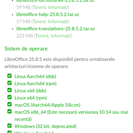
libreoffice-dictionaries-25.8.5.2.tar.xz
59 MB (
Torent
,
Informații
)
libreoffice-help-25.8.5.2.tar.xz
57 MB (
Torent
,
Informații
)
libreoffice-translations-25.8.5.2.tar.xz
223 MB (
Torent
,
Informații
)
Sistem de operare
LibreOffice 25.8.5 este disponibil pentru următoarele
arhitecturi/sisteme de operare:
Linux Aarch64 (deb)
Linux Aarch64 (rpm)
Linux x64 (deb)
Linux x64 (rpm)
macOS (Aarch64/Apple Silicon)
macOS x86_64 (Este necesară versiunea 10.14 sau mai
recentă)
Windows (32 bit, deprecated)