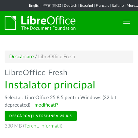
English
|
中文 (简体)
|
Deutsch
|
Español
|
Français
|
Italiano
|
More...
Descărcare
/
LibreOffice Fresh
LibreOffice Fresh
Instalator principal
Selectat: LibreOffice 25.8.5 pentru Windows (32 bit,
deprecated) -
modificați?
DESCĂRCAȚI VERSIUNEA 25.8.5
330 MB (
Torent
,
Informații
)