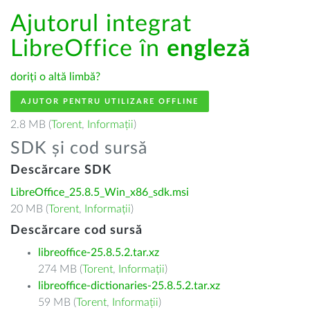
Ajutorul integrat
LibreOffice în
engleză
doriți o altă limbă?
AJUTOR PENTRU UTILIZARE OFFLINE
2.8 MB (
Torent
,
Informații
)
SDK și cod sursă
Descărcare SDK
LibreOffice_25.8.5_Win_x86_sdk.msi
20 MB (
Torent
,
Informații
)
Descărcare cod sursă
libreoffice-25.8.5.2.tar.xz
274 MB (
Torent
,
Informații
)
libreoffice-dictionaries-25.8.5.2.tar.xz
59 MB (
Torent
,
Informații
)