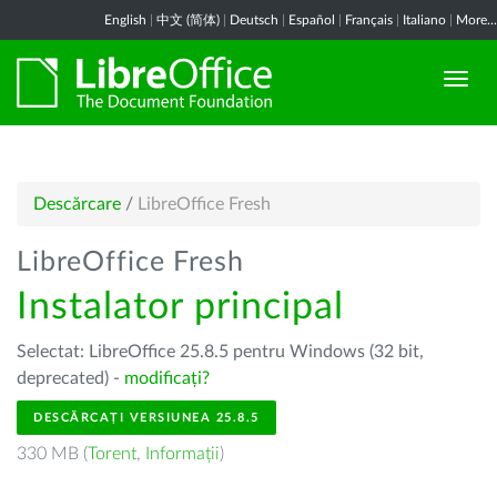
English
|
中文 (简体)
|
Deutsch
|
Español
|
Français
|
Italiano
|
More...
Descărcare
/
LibreOffice Fresh
LibreOffice Fresh
Instalator principal
Selectat: LibreOffice 25.8.5 pentru Windows (32 bit,
deprecated) -
modificați?
DESCĂRCAȚI VERSIUNEA 25.8.5
330 MB (
Torent
,
Informații
)