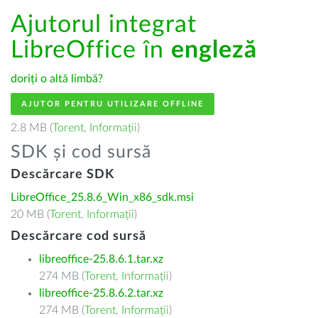
Ajutorul integrat
LibreOffice în
engleză
doriți o altă limbă?
AJUTOR PENTRU UTILIZARE OFFLINE
2.8 MB (
Torent
,
Informații
)
SDK și cod sursă
Descărcare SDK
LibreOffice_25.8.6_Win_x86_sdk.msi
20 MB (
Torent
,
Informații
)
Descărcare cod sursă
libreoffice-25.8.6.1.tar.xz
274 MB (
Torent
,
Informații
)
libreoffice-25.8.6.2.tar.xz
274 MB (
Torent
,
Informații
)