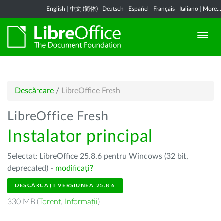
English
|
中文 (简体)
|
Deutsch
|
Español
|
Français
|
Italiano
|
More...
Descărcare
/
LibreOffice Fresh
LibreOffice Fresh
Instalator principal
Selectat: LibreOffice 25.8.6 pentru Windows (32 bit,
deprecated) -
modificați?
DESCĂRCAȚI VERSIUNEA 25.8.6
330 MB (
Torent
,
Informații
)