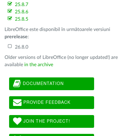
25.8.7
25.8.6
25.8.5
LibreOffice este disponibil în următoarele versiuni
prerelease
:
26.8.0
Older versions of LibreOffice (no longer updated!) are
available
in the archive
DOCUMENTATION
PROVIDE FEEDBACK
JOIN THE PROJECT!