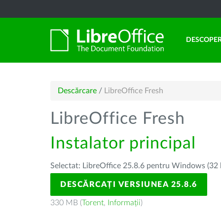
DESCOPER
Descărcare
/
LibreOffice Fresh
LibreOffice Fresh
Instalator principal
Selectat: LibreOffice 25.8.6 pentru Windows (32 
DESCĂRCAȚI VERSIUNEA 25.8.6
330 MB (
Torent
,
Informații
)