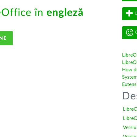
eOffice în
engleză
D
G
NE
LibreO
LibreOf
How do 
System
Extens
De
LibreO
LibreO
Versiu
Versiu