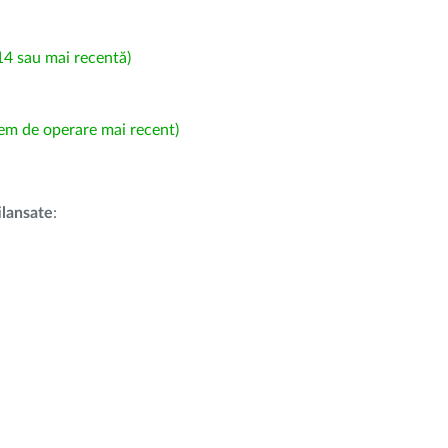
4 sau mai recentă)
em de operare mai recent)
i
lansate
: