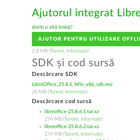
Ajutorul integrat Libr
doriți o altă limbă?
AJUTOR PENTRU UTILIZARE OFFLI
2.8 MB (
Torent
,
Informații
)
SDK și cod sursă
Descărcare SDK
LibreOffice_25.8.6_Win_x86_sdk.msi
20 MB (
Torent
,
Informații
)
Descărcare cod sursă
libreoffice-25.8.6.1.tar.xz
274 MB (
Torent
,
Informații
)
libreoffice-25.8.6.2.tar.xz
274 MB (
Torent
,
Informații
)