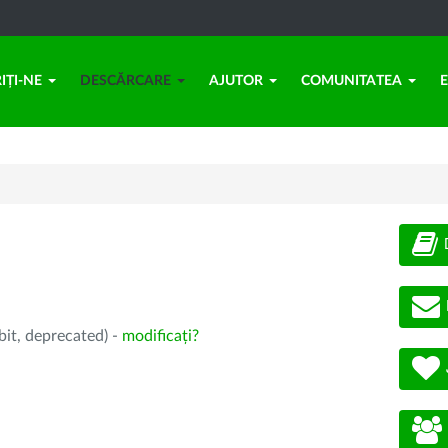
IȚI-NE
DESCĂRCARE
AJUTOR
COMUNITATEA
bit, deprecated) -
modificați?