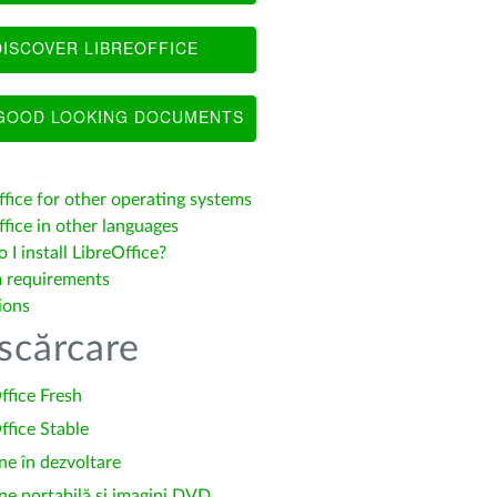
ISCOVER LIBREOFFICE
OOD LOOKING DOCUMENTS
ffice for other operating systems
fice in other languages
I install LibreOffice?
 requirements
ions
scărcare
ffice Fresh
ffice Stable
ne în dezvoltare
ne portabilă și imagini DVD