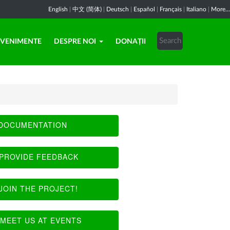
English
|
中文 (简体)
|
Deutsch
|
Español
|
Français
|
Italiano
|
More...
EVENIMENTE
DESPRE NOI
DONAȚII
DOCUMENTATION
PROVIDE FEEDBACK
JOIN THE PROJECT!
MEET US AT EVENTS