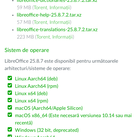
libreoffice-dictionaries-25.8.7.2.tar.xz
59 MB (
Torent
,
Informații
)
libreoffice-help-25.8.7.2.tar.xz
57 MB (
Torent
,
Informații
)
libreoffice-translations-25.8.7.2.tar.xz
223 MB (
Torent
,
Informații
)
Sistem de operare
LibreOffice 25.8.7 este disponibil pentru următoarele
arhitecturi/sisteme de operare:
Linux Aarch64 (deb)
Linux Aarch64 (rpm)
Linux x64 (deb)
Linux x64 (rpm)
macOS (Aarch64/Apple Silicon)
macOS x86_64 (Este necesară versiunea 10.14 sau mai
recentă)
Windows (32 bit, deprecated)