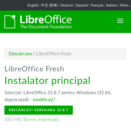
English
|
中文 (简体)
|
Deutsch
|
Español
|
Français
|
Italiano
|
More...
Descărcare
/
LibreOffice Fresh
LibreOffice Fresh
Instalator principal
Selectat: LibreOffice 25.8.7 pentru Windows (32 bit,
deprecated) -
modificați?
DESCĂRCAȚI VERSIUNEA 25.8.7
330 MB (
Torent
,
Informații
)