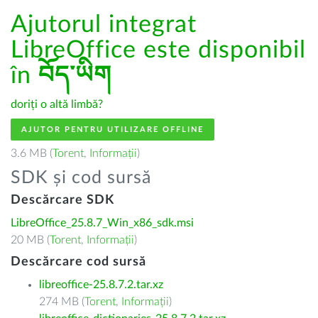
Ajutorul integrat
LibreOffice este disponibil
în
བོད་ཡིག
doriți o altă limbă?
AJUTOR PENTRU UTILIZARE OFFLINE
3.6 MB (
Torent
,
Informații
)
SDK și cod sursă
Descărcare SDK
LibreOffice_25.8.7_Win_x86_sdk.msi
20 MB (
Torent
,
Informații
)
Descărcare cod sursă
libreoffice-25.8.7.2.tar.xz
274 MB (
Torent
,
Informații
)