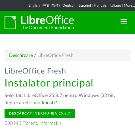
English
|
中文 (简体)
|
Deutsch
|
Español
|
Français
|
Italiano
|
More...
Descărcare
/
LibreOffice Fresh
LibreOffice Fresh
Instalator principal
Selectat: LibreOffice 25.8.7 pentru Windows (32 bit,
deprecated) -
modificați?
DESCĂRCAȚI VERSIUNEA 25.8.7
330 MB (
Torent
,
Informații
)