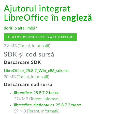
Ajutorul integrat
LibreOffice în
engleză
doriți o altă limbă?
AJUTOR PENTRU UTILIZARE OFFLINE
2.8 MB (
Torent
,
Informații
)
SDK și cod sursă
Descărcare SDK
LibreOffice_25.8.7_Win_x86_sdk.msi
20 MB (
Torent
,
Informații
)
Descărcare cod sursă
libreoffice-25.8.7.2.tar.xz
274 MB (
Torent
,
Informații
)
libreoffice-dictionaries-25.8.7.2.tar.xz
59 MB (
Torent
,
Informații
)