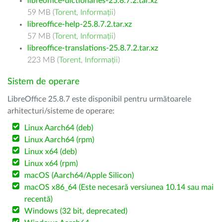
libreoffice-dictionaries-25.8.7.2.tar.xz
59 MB (
Torent
,
Informații
)
libreoffice-help-25.8.7.2.tar.xz
57 MB (
Torent
,
Informații
)
libreoffice-translations-25.8.7.2.tar.xz
223 MB (
Torent
,
Informații
)
Sistem de operare
LibreOffice 25.8.7 este disponibil pentru următoarele
arhitecturi/sisteme de operare:
Linux Aarch64 (deb)
Linux Aarch64 (rpm)
Linux x64 (deb)
Linux x64 (rpm)
macOS (Aarch64/Apple Silicon)
macOS x86_64 (Este necesară versiunea 10.14 sau mai
recentă)
Windows (32 bit, deprecated)