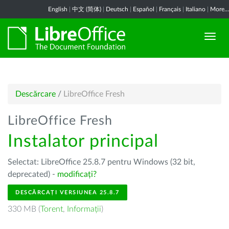
English
|
中文 (简体)
|
Deutsch
|
Español
|
Français
|
Italiano
|
More...
Descărcare
/
LibreOffice Fresh
LibreOffice Fresh
Instalator principal
Selectat: LibreOffice 25.8.7 pentru Windows (32 bit,
deprecated) -
modificați?
DESCĂRCAȚI VERSIUNEA 25.8.7
330 MB (
Torent
,
Informații
)