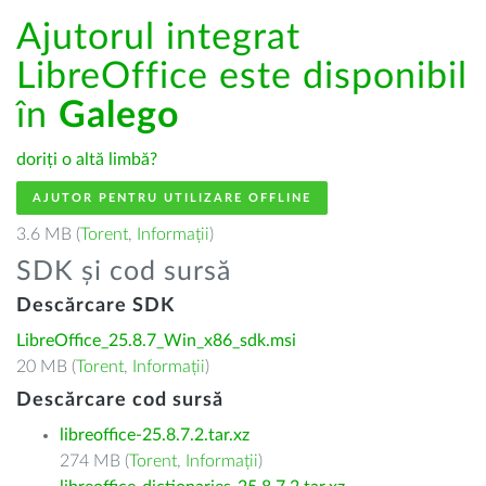
Ajutorul integrat
LibreOffice este disponibil
în
Galego
doriți o altă limbă?
AJUTOR PENTRU UTILIZARE OFFLINE
3.6 MB (
Torent
,
Informații
)
SDK și cod sursă
Descărcare SDK
LibreOffice_25.8.7_Win_x86_sdk.msi
20 MB (
Torent
,
Informații
)
Descărcare cod sursă
libreoffice-25.8.7.2.tar.xz
274 MB (
Torent
,
Informații
)