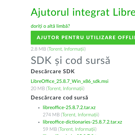
Ajutorul integrat Libr
doriți o altă limbă?
AJUTOR PENTRU UTILIZARE OFFLI
2.8 MB (
Torent
,
Informații
)
SDK și cod sursă
Descărcare SDK
LibreOffice_25.8.7_Win_x86_sdk.msi
20 MB (
Torent
,
Informații
)
Descărcare cod sursă
libreoffice-25.8.7.2.tar.xz
274 MB (
Torent
,
Informații
)
libreoffice-dictionaries-25.8.7.2.tar.xz
59 MB (
Torent
,
Informații
)