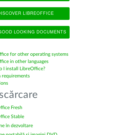
ISCOVER LIBREOFFICE
OOD LOOKING DOCUMENTS
ffice for other operating systems
fice in other languages
I install LibreOffice?
 requirements
ions
scărcare
ffice Fresh
ffice Stable
ne în dezvoltare
ne portabilă și imagini DVD