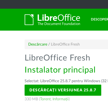
DESCOPER
Descărcare
/
LibreOffice Fresh
LibreOffice Fresh
Instalator principal
Selectat: LibreOffice 25.8.7 pentru Windows (32 
DESCĂRCAȚI VERSIUNEA 25.8.7
330 MB (
Torent
,
Informații
)