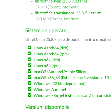
libreoffice-help-25.8.7.2.tar.xz
57 MB (
Torent
,
Informații
)
libreoffice-translations-25.8.7.2.tar.xz
223 MB (
Torent
,
Informații
)
Sistem de operare
LibreOffice 25.8.7 este disponibil pentru următoa
Linux Aarch64 (deb)
Linux Aarch64 (rpm)
Linux x64 (deb)
Linux x64 (rpm)
macOS (Aarch64/Apple Silicon)
macOS x86_64 (Este necesară versiunea 10.1
Windows (32 bit, deprecated)
Windows Aarch64
Windows x86_64 (este necesar 7 sau un sist
Versiuni disponibile