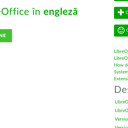
eOffice în
engleză
D
G
NE
LibreO
LibreOf
How do 
System
Extens
De
LibreO
LibreO
Versiu
Versiu