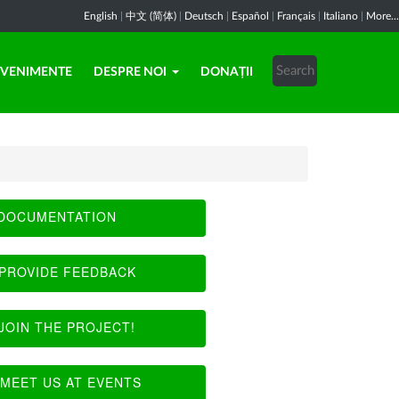
English
|
中文 (简体)
|
Deutsch
|
Español
|
Français
|
Italiano
|
More...
EVENIMENTE
DESPRE NOI
DONAȚII
DOCUMENTATION
PROVIDE FEEDBACK
JOIN THE PROJECT!
MEET US AT EVENTS