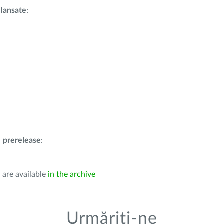
i
lansate
:
i
prerelease
:
 are available
in the archive
Urmăriți-ne