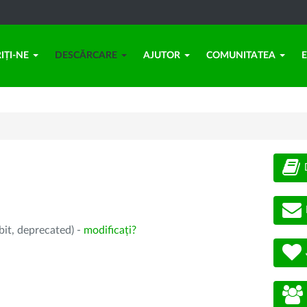
IȚI-NE
DESCĂRCARE
AJUTOR
COMUNITATEA
bit, deprecated) -
modificați?