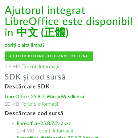
Ajutorul integrat
LibreOffice este disponibil
în
中文 (正體)
doriți o altă limbă?
AJUTOR PENTRU UTILIZARE OFFLINE
3.8 MB (
Torent
,
Informații
)
SDK și cod sursă
Descărcare SDK
LibreOffice_25.8.7_Win_x86_sdk.msi
20 MB (
Torent
,
Informații
)
Descărcare cod sursă
libreoffice-25.8.7.2.tar.xz
274 MB (
Torent
,
Informații
)