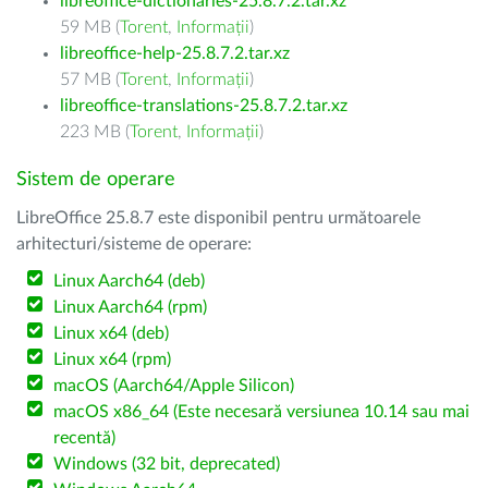
libreoffice-dictionaries-25.8.7.2.tar.xz
59 MB (
Torent
,
Informații
)
libreoffice-help-25.8.7.2.tar.xz
57 MB (
Torent
,
Informații
)
libreoffice-translations-25.8.7.2.tar.xz
223 MB (
Torent
,
Informații
)
Sistem de operare
LibreOffice 25.8.7 este disponibil pentru următoarele
arhitecturi/sisteme de operare:
Linux Aarch64 (deb)
Linux Aarch64 (rpm)
Linux x64 (deb)
Linux x64 (rpm)
macOS (Aarch64/Apple Silicon)
macOS x86_64 (Este necesară versiunea 10.14 sau mai
recentă)
Windows (32 bit, deprecated)