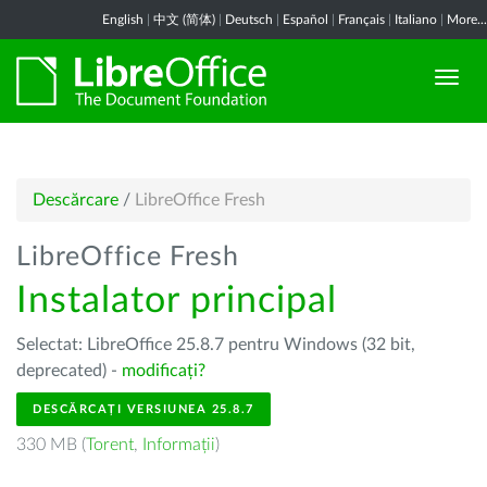
English
|
中文 (简体)
|
Deutsch
|
Español
|
Français
|
Italiano
|
More...
Descărcare
/
LibreOffice Fresh
LibreOffice Fresh
Instalator principal
Selectat: LibreOffice 25.8.7 pentru Windows (32 bit,
deprecated) -
modificați?
DESCĂRCAȚI VERSIUNEA 25.8.7
330 MB (
Torent
,
Informații
)