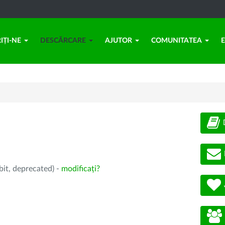
IȚI-NE
DESCĂRCARE
AJUTOR
COMUNITATEA
bit, deprecated) -
modificați?