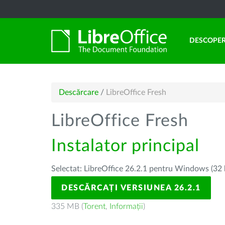
DESCOPER
Descărcare
/
LibreOffice Fresh
LibreOffice Fresh
Instalator principal
Selectat: LibreOffice 26.2.1 pentru Windows (32 
DESCĂRCAȚI VERSIUNEA 26.2.1
335 MB (
Torent
,
Informații
)