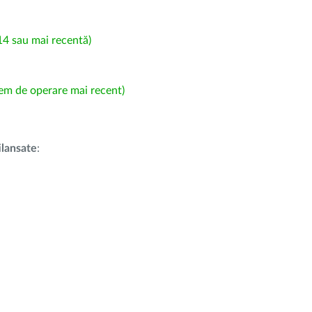
4 sau mai recentă)
em de operare mai recent)
i
lansate
: