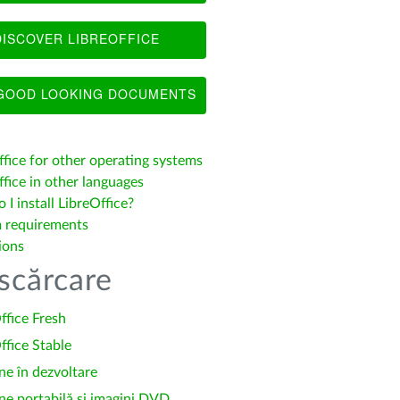
ISCOVER LIBREOFFICE
OOD LOOKING DOCUMENTS
ffice for other operating systems
fice in other languages
I install LibreOffice?
 requirements
ions
scărcare
ffice Fresh
ffice Stable
ne în dezvoltare
ne portabilă și imagini DVD