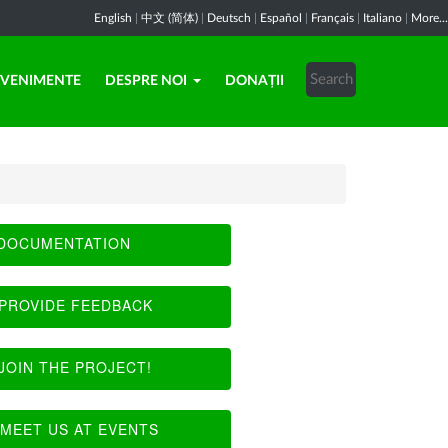
English
|
中文 (简体)
|
Deutsch
|
Español
|
Français
|
Italiano
|
More...
EVENIMENTE
DESPRE NOI
DONAȚII
DOCUMENTATION
PROVIDE FEEDBACK
JOIN THE PROJECT!
MEET US AT EVENTS