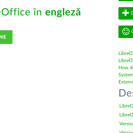
eOffice în
engleză
D
G
NE
LibreO
LibreOf
How do 
System
Extens
De
LibreO
LibreO
Versiu
Versiu