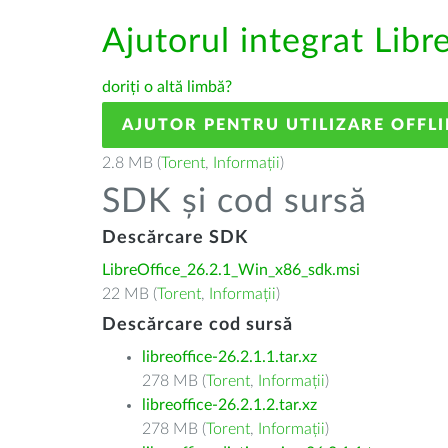
Ajutorul integrat Libr
doriți o altă limbă?
AJUTOR PENTRU UTILIZARE OFFLI
2.8 MB (
Torent
,
Informații
)
SDK și cod sursă
Descărcare SDK
LibreOffice_26.2.1_Win_x86_sdk.msi
22 MB (
Torent
,
Informații
)
Descărcare cod sursă
libreoffice-26.2.1.1.tar.xz
278 MB (
Torent
,
Informații
)
libreoffice-26.2.1.2.tar.xz
278 MB (
Torent
,
Informații
)