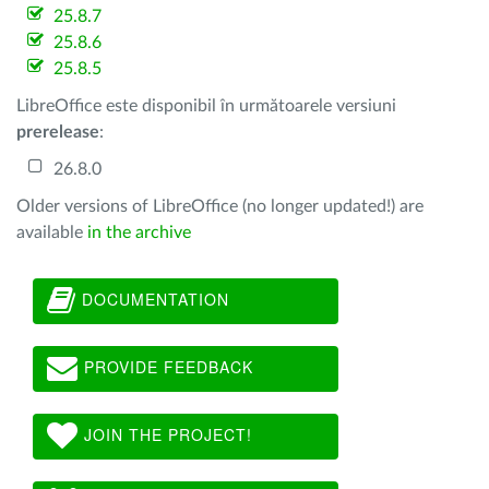
25.8.7
25.8.6
25.8.5
LibreOffice este disponibil în următoarele versiuni
prerelease
:
26.8.0
Older versions of LibreOffice (no longer updated!) are
available
in the archive
DOCUMENTATION
PROVIDE FEEDBACK
JOIN THE PROJECT!