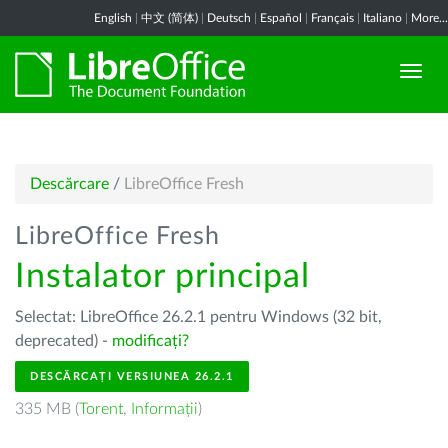
English
|
中文 (简体)
|
Deutsch
|
Español
|
Français
|
Italiano
|
More...
Descărcare
/
LibreOffice Fresh
LibreOffice Fresh
Instalator principal
Selectat: LibreOffice 26.2.1 pentru Windows (32 bit,
deprecated) -
modificați?
DESCĂRCAȚI VERSIUNEA 26.2.1
335 MB (
Torent
,
Informații
)