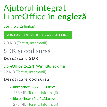
Ajutorul integrat
LibreOffice în
engleză
doriți o altă limbă?
AJUTOR PENTRU UTILIZARE OFFLINE
2.8 MB (
Torent
,
Informații
)
SDK și cod sursă
Descărcare SDK
LibreOffice_26.2.1_Win_x86_sdk.msi
22 MB (
Torent
,
Informații
)
Descărcare cod sursă
libreoffice-26.2.1.1.tar.xz
278 MB (
Torent
,
Informații
)
libreoffice-26.2.1.2.tar.xz
278 MB (
Torent
,
Informații
)