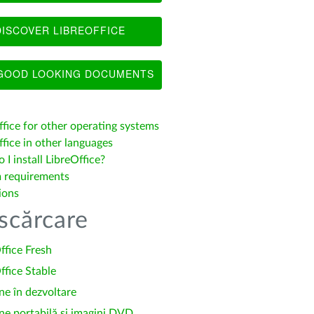
ISCOVER LIBREOFFICE
OOD LOOKING DOCUMENTS
ffice for other operating systems
fice in other languages
I install LibreOffice?
 requirements
ions
scărcare
ffice Fresh
ffice Stable
ne în dezvoltare
ne portabilă și imagini DVD