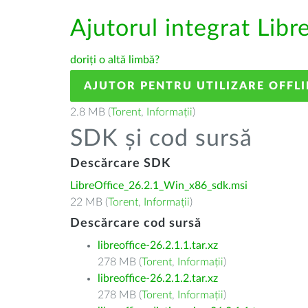
Ajutorul integrat Libr
doriți o altă limbă?
AJUTOR PENTRU UTILIZARE OFFLI
2.8 MB (
Torent
,
Informații
)
SDK și cod sursă
Descărcare SDK
LibreOffice_26.2.1_Win_x86_sdk.msi
22 MB (
Torent
,
Informații
)
Descărcare cod sursă
libreoffice-26.2.1.1.tar.xz
278 MB (
Torent
,
Informații
)
libreoffice-26.2.1.2.tar.xz
278 MB (
Torent
,
Informații
)