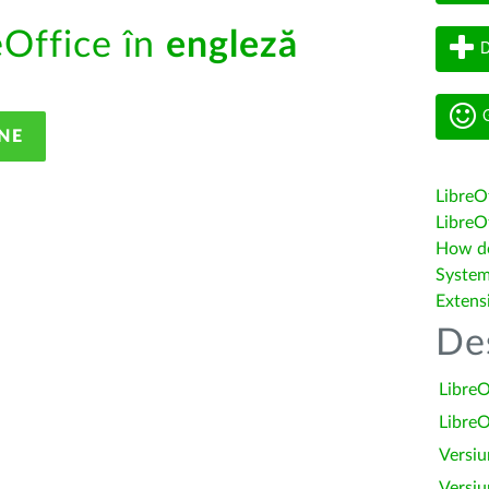
eOffice în
engleză
D
G
NE
LibreO
LibreOf
How do 
System
Extens
De
LibreO
LibreO
Versiu
Versiu