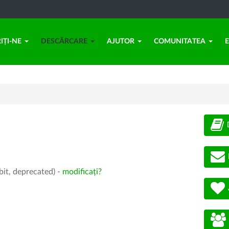
IȚI-NE
DESCĂRCARE
AJUTOR
COMUNITATEA
bit, deprecated) -
modificați?