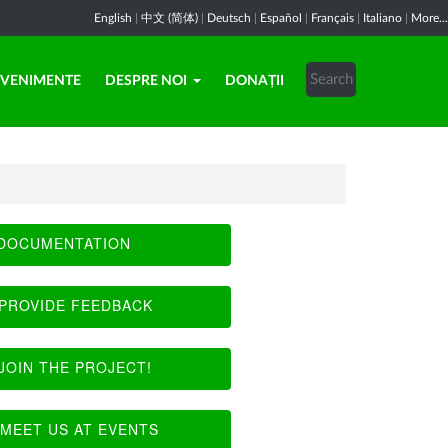
English
|
中文 (简体)
|
Deutsch
|
Español
|
Français
|
Italiano
|
More...
EVENIMENTE
DESPRE NOI
DONAȚII
DOCUMENTATION
PROVIDE FEEDBACK
JOIN THE PROJECT!
MEET US AT EVENTS