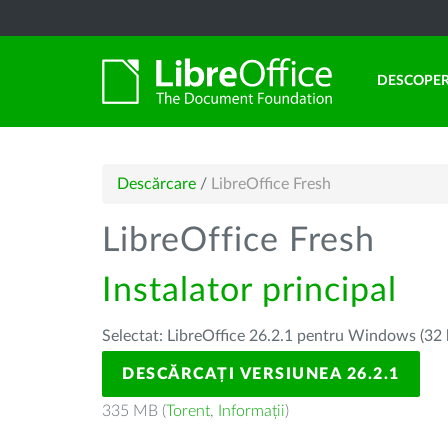
DESCOPER
Descărcare
/
LibreOffice Fresh
LibreOffice Fresh
Instalator principal
Selectat: LibreOffice 26.2.1 pentru Windows (32 
DESCĂRCAȚI VERSIUNEA 26.2.1
335 MB (
Torent
,
Informații
)