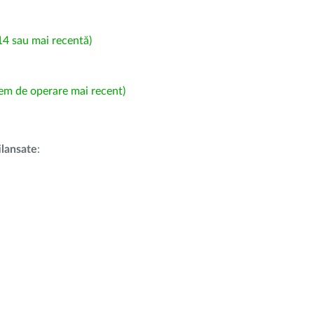
4 sau mai recentă)
em de operare mai recent)
i
lansate
: