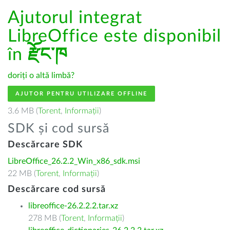
Ajutorul integrat
LibreOffice este disponibil
în
རྫོང་ཁ
doriți o altă limbă?
AJUTOR PENTRU UTILIZARE OFFLINE
3.6 MB (
Torent
,
Informații
)
SDK și cod sursă
Descărcare SDK
LibreOffice_26.2.2_Win_x86_sdk.msi
22 MB (
Torent
,
Informații
)
Descărcare cod sursă
libreoffice-26.2.2.2.tar.xz
278 MB (
Torent
,
Informații
)