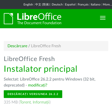
English
|
中文 (简体)
|
Deutsch
|
Español
|
Français
|
Italiano
|
More...
Descărcare
/
LibreOffice Fresh
LibreOffice Fresh
Instalator principal
Selectat: LibreOffice 26.2.2 pentru Windows (32 bit,
deprecated) -
modificați?
DESCĂRCAȚI VERSIUNEA 26.2.2
335 MB (
Torent
,
Informații
)