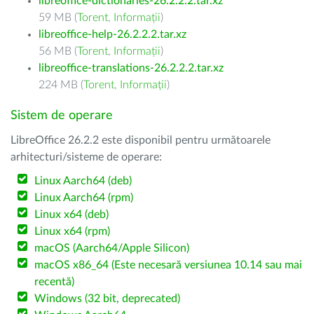
libreoffice-dictionaries-26.2.2.2.tar.xz
59 MB (
Torent
,
Informații
)
libreoffice-help-26.2.2.2.tar.xz
56 MB (
Torent
,
Informații
)
libreoffice-translations-26.2.2.2.tar.xz
224 MB (
Torent
,
Informații
)
Sistem de operare
LibreOffice 26.2.2 este disponibil pentru următoarele
arhitecturi/sisteme de operare:
Linux Aarch64 (deb)
Linux Aarch64 (rpm)
Linux x64 (deb)
Linux x64 (rpm)
macOS (Aarch64/Apple Silicon)
macOS x86_64 (Este necesară versiunea 10.14 sau mai
recentă)
Windows (32 bit, deprecated)