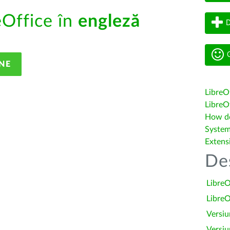
eOffice în
engleză
D
G
NE
LibreO
LibreOf
How do 
System
Extens
De
LibreO
LibreO
Versiu
Versiu