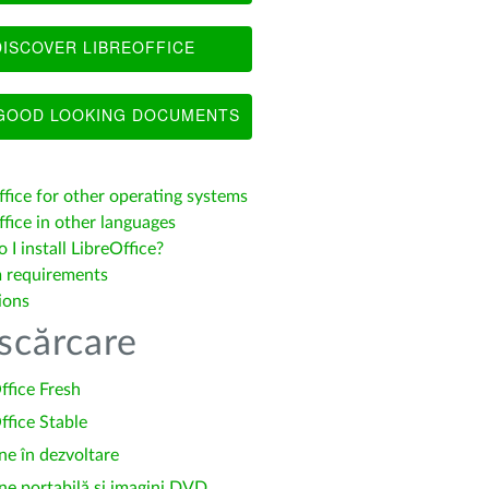
ISCOVER LIBREOFFICE
OOD LOOKING DOCUMENTS
ffice for other operating systems
fice in other languages
I install LibreOffice?
 requirements
ions
scărcare
ffice Fresh
ffice Stable
ne în dezvoltare
ne portabilă și imagini DVD