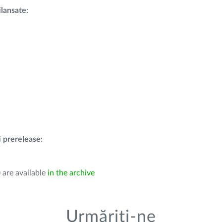
i
lansate
:
i
prerelease
:
 are available
in the archive
Urmăriți-ne