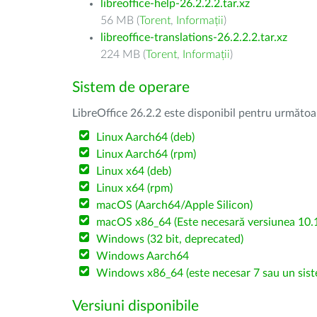
libreoffice-help-26.2.2.2.tar.xz
56 MB (
Torent
,
Informații
)
libreoffice-translations-26.2.2.2.tar.xz
224 MB (
Torent
,
Informații
)
Sistem de operare
LibreOffice 26.2.2 este disponibil pentru următoa
Linux Aarch64 (deb)
Linux Aarch64 (rpm)
Linux x64 (deb)
Linux x64 (rpm)
macOS (Aarch64/Apple Silicon)
macOS x86_64 (Este necesară versiunea 10.1
Windows (32 bit, deprecated)
Windows Aarch64
Windows x86_64 (este necesar 7 sau un sist
Versiuni disponibile