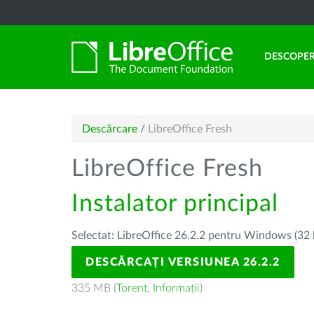
DESCOPER
Descărcare
/
LibreOffice Fresh
LibreOffice Fresh
Instalator principal
Selectat: LibreOffice 26.2.2 pentru Windows (32 
DESCĂRCAȚI VERSIUNEA 26.2.2
335 MB (
Torent
,
Informații
)