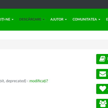
IȚI-NE
DESCĂRCARE
AJUTOR
COMUNITATEA
bit, deprecated) -
modificați?