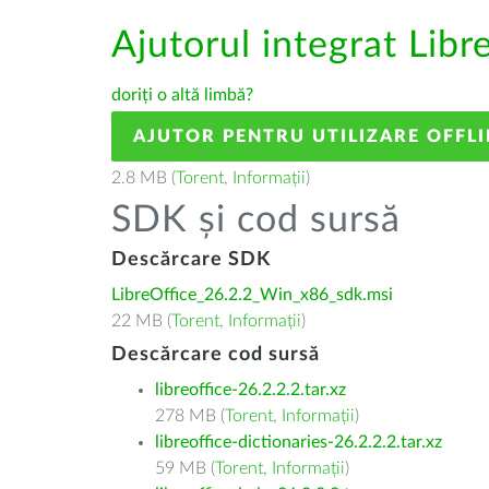
Ajutorul integrat Libr
doriți o altă limbă?
AJUTOR PENTRU UTILIZARE OFFLI
2.8 MB (
Torent
,
Informații
)
SDK și cod sursă
Descărcare SDK
LibreOffice_26.2.2_Win_x86_sdk.msi
22 MB (
Torent
,
Informații
)
Descărcare cod sursă
libreoffice-26.2.2.2.tar.xz
278 MB (
Torent
,
Informații
)
libreoffice-dictionaries-26.2.2.2.tar.xz
59 MB (
Torent
,
Informații
)