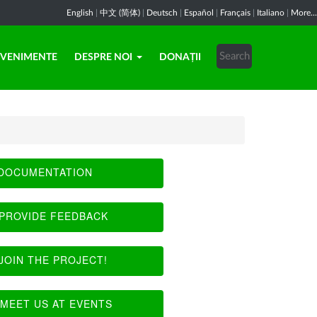
English
|
中文 (简体)
|
Deutsch
|
Español
|
Français
|
Italiano
|
More...
EVENIMENTE
DESPRE NOI
DONAȚII
DOCUMENTATION
PROVIDE FEEDBACK
JOIN THE PROJECT!
MEET US AT EVENTS