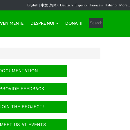
English
|
中文 (简体)
|
Deutsch
|
Español
|
Français
|
Italiano
|
More...
EVENIMENTE
DESPRE NOI
DONAȚII
DOCUMENTATION
PROVIDE FEEDBACK
JOIN THE PROJECT!
MEET US AT EVENTS