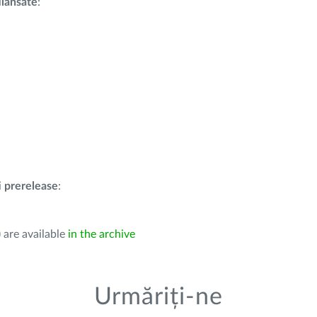
i
lansate
:
i
prerelease
:
 are available
in the archive
Urmăriți-ne