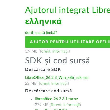
Ajutorul integrat Libr
ελληνικά
doriți o altă limbă?
AJUTOR PENTRU UTILIZARE OFFLI
3.9 MB (
Torent
,
Informații
)
SDK și cod sursă
Descărcare SDK
LibreOffice_26.2.3_Win_x86_sdk.msi
22 MB (
Torent
,
Informații
)
Descărcare cod sursă
libreoffice-26.2.3.1.tar.xz
279 MB (
Torent
,
Informații
)