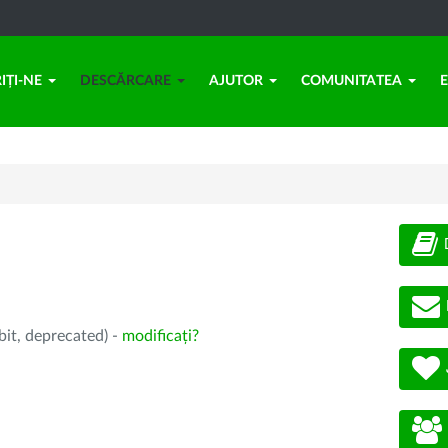
IȚI-NE
DESCĂRCARE
AJUTOR
COMUNITATEA
bit, deprecated) -
modificați?