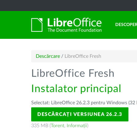
DESCOPER
Descărcare
/
LibreOffice Fresh
LibreOffice Fresh
Instalator principal
Selectat: LibreOffice 26.2.3 pentru Windows (32 
DESCĂRCAȚI VERSIUNEA 26.2.3
335 MB (
Torent
,
Informații
)