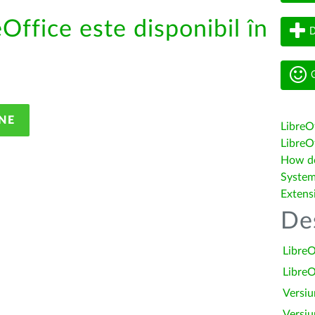
eOffice este disponibil în
D
G
NE
LibreO
LibreOf
How do 
System
Extens
De
LibreO
LibreO
Versiu
Versiu