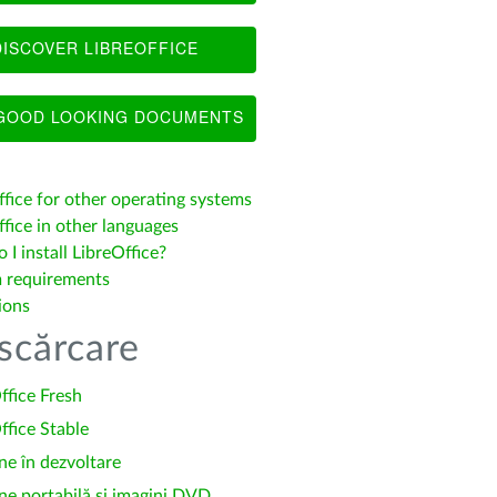
ISCOVER LIBREOFFICE
OOD LOOKING DOCUMENTS
ffice for other operating systems
fice in other languages
I install LibreOffice?
 requirements
ions
scărcare
ffice Fresh
ffice Stable
ne în dezvoltare
ne portabilă și imagini DVD