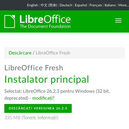
English
|
中文 (简体)
|
Deutsch
|
Español
|
Français
|
Italiano
|
More...
Descărcare
/
LibreOffice Fresh
LibreOffice Fresh
Instalator principal
Selectat: LibreOffice 26.2.3 pentru Windows (32 bit,
deprecated) -
modificați?
DESCĂRCAȚI VERSIUNEA 26.2.3
335 MB (
Torent
,
Informații
)