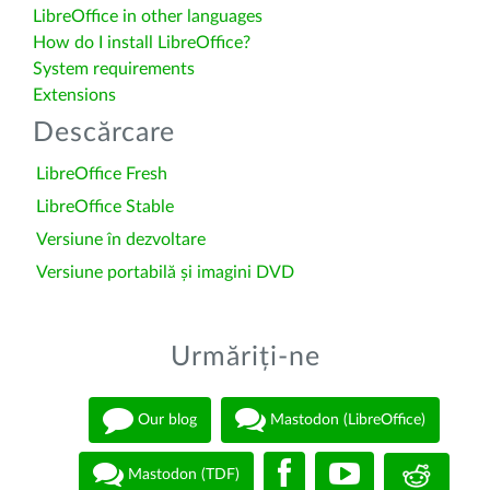
LibreOffice in other languages
How do I install LibreOffice?
System requirements
Extensions
Descărcare
LibreOffice Fresh
LibreOffice Stable
Versiune în dezvoltare
Versiune portabilă și imagini DVD
Urmăriți-ne
Our blog
Mastodon (LibreOffice)
Mastodon (TDF)