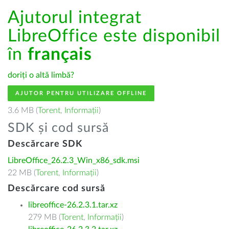
Ajutorul integrat
LibreOffice este disponibil
în
français
doriți o altă limbă?
AJUTOR PENTRU UTILIZARE OFFLINE
3.6 MB (
Torent
,
Informații
)
SDK și cod sursă
Descărcare SDK
LibreOffice_26.2.3_Win_x86_sdk.msi
22 MB (
Torent
,
Informații
)
Descărcare cod sursă
libreoffice-26.2.3.1.tar.xz
279 MB (
Torent
,
Informații
)