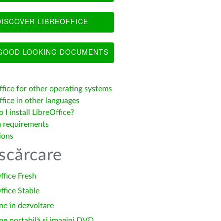
ISCOVER LIBREOFFICE
OOD LOOKING DOCUMENTS
ffice for other operating systems
fice in other languages
I install LibreOffice?
 requirements
ions
scărcare
ffice Fresh
ffice Stable
ne în dezvoltare
ne portabilă și imagini DVD