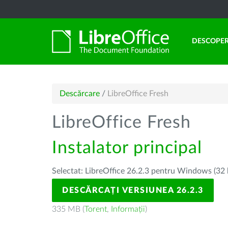
DESCOPER
Descărcare
/
LibreOffice Fresh
LibreOffice Fresh
Instalator principal
Selectat: LibreOffice 26.2.3 pentru Windows (32 
DESCĂRCAȚI VERSIUNEA 26.2.3
335 MB (
Torent
,
Informații
)