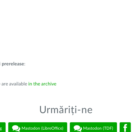
i
prerelease
:
 are available
in the archive
Urmăriți-ne
g
Mastodon (LibreOffice)
Mastodon (TDF)