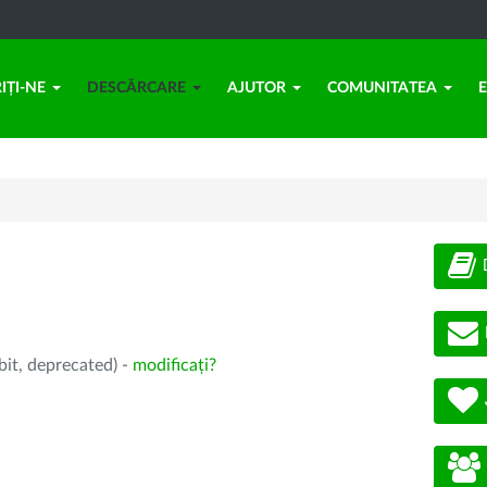
IȚI-NE
DESCĂRCARE
AJUTOR
COMUNITATEA
bit, deprecated) -
modificați?