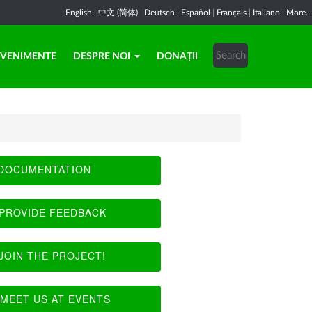
English
|
中文 (简体)
|
Deutsch
|
Español
|
Français
|
Italiano
|
More...
EVENIMENTE
DESPRE NOI
DONAȚII
DOCUMENTATION
PROVIDE FEEDBACK
JOIN THE PROJECT!
MEET US AT EVENTS