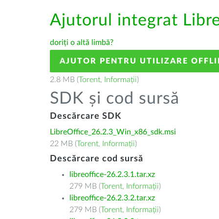
Ajutorul integrat Libr
doriți o altă limbă?
AJUTOR PENTRU UTILIZARE OFFLI
2.8 MB (
Torent
,
Informații
)
SDK și cod sursă
Descărcare SDK
LibreOffice_26.2.3_Win_x86_sdk.msi
22 MB (
Torent
,
Informații
)
Descărcare cod sursă
libreoffice-26.2.3.1.tar.xz
279 MB (
Torent
,
Informații
)
libreoffice-26.2.3.2.tar.xz
279 MB (
Torent
,
Informații
)