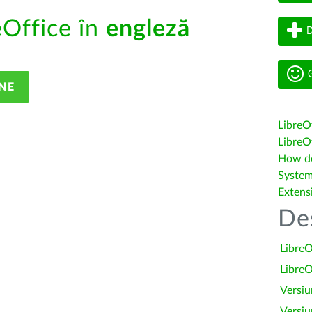
eOffice în
engleză
D
G
NE
LibreO
LibreOf
How do 
System
Extens
De
LibreO
LibreO
Versiu
Versiu