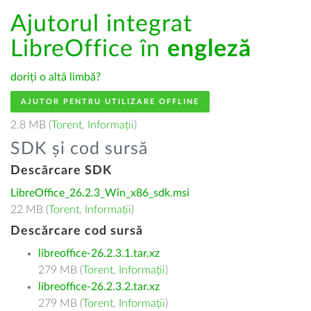
Ajutorul integrat
LibreOffice în
engleză
doriți o altă limbă?
AJUTOR PENTRU UTILIZARE OFFLINE
2.8 MB (
Torent
,
Informații
)
SDK și cod sursă
Descărcare SDK
LibreOffice_26.2.3_Win_x86_sdk.msi
22 MB (
Torent
,
Informații
)
Descărcare cod sursă
libreoffice-26.2.3.1.tar.xz
279 MB (
Torent
,
Informații
)
libreoffice-26.2.3.2.tar.xz
279 MB (
Torent
,
Informații
)