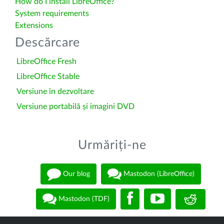
How do I install LibreOffice?
System requirements
Extensions
Descărcare
LibreOffice Fresh
LibreOffice Stable
Versiune în dezvoltare
Versiune portabilă și imagini DVD
Urmăriți-ne
Our blog
Mastodon (LibreOffice)
Mastodon (TDF)