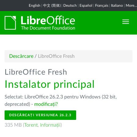
English
|
中文 (简体)
|
Deutsch
|
Español
|
Français
|
Italiano
|
More...
Descărcare
/
LibreOffice Fresh
LibreOffice Fresh
Instalator principal
Selectat: LibreOffice 26.2.3 pentru Windows (32 bit,
deprecated) -
modificați?
DESCĂRCAȚI VERSIUNEA 26.2.3
335 MB (
Torent
,
Informații
)