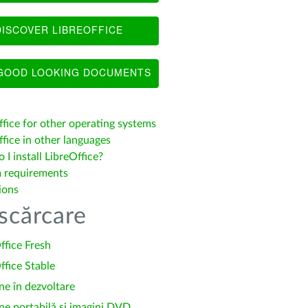
ISCOVER LIBREOFFICE
OOD LOOKING DOCUMENTS
ffice for other operating systems
fice in other languages
I install LibreOffice?
 requirements
ions
scărcare
ffice Fresh
ffice Stable
ne în dezvoltare
ne portabilă și imagini DVD