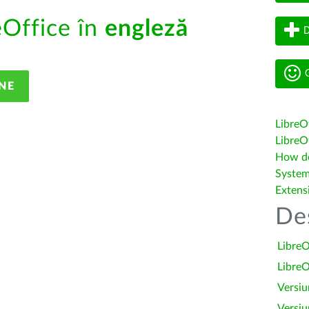
eOffice în
engleză
D
G
NE
LibreO
LibreOf
How do 
System
Extens
De
LibreO
LibreO
Versiu
Versiu