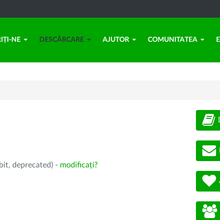
IȚI-NE
DESCĂRCARE
AJUTOR
COMUNITATEA
bit, deprecated) -
modificați?