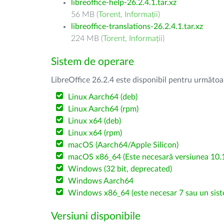
libreoffice-help-26.2.4.1.tar.xz
56 MB (
Torent
,
Informații
)
libreoffice-translations-26.2.4.1.tar.xz
224 MB (
Torent
,
Informații
)
Sistem de operare
LibreOffice 26.2.4 este disponibil pentru următoa
Linux Aarch64 (deb)
Linux Aarch64 (rpm)
Linux x64 (deb)
Linux x64 (rpm)
macOS (Aarch64/Apple Silicon)
macOS x86_64 (Este necesară versiunea 10.1
Windows (32 bit, deprecated)
Windows Aarch64
Windows x86_64 (este necesar 7 sau un sist
Versiuni disponibile