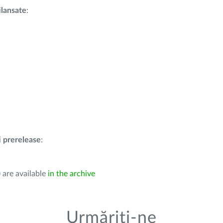
i
lansate
:
i
prerelease
:
 are available
in the archive
Urmăriți-ne