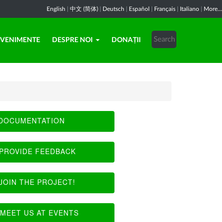
English
|
中文 (简体)
|
Deutsch
|
Español
|
Français
|
Italiano
|
More...
EVENIMENTE
DESPRE NOI
DONAȚII
DOCUMENTATION
PROVIDE FEEDBACK
JOIN THE PROJECT!
MEET US AT EVENTS