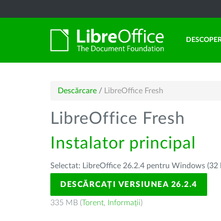
DESCOPER
Descărcare
/
LibreOffice Fresh
LibreOffice Fresh
Instalator principal
Selectat: LibreOffice 26.2.4 pentru Windows (32 
DESCĂRCAȚI VERSIUNEA 26.2.4
335 MB (
Torent
,
Informații
)