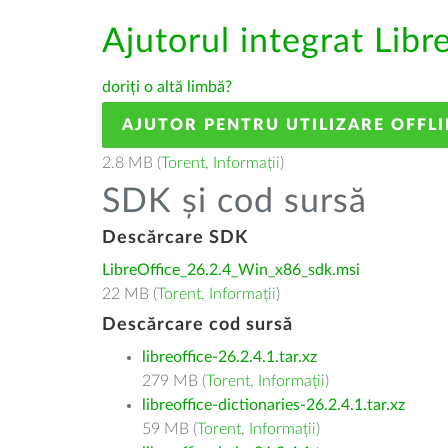
Ajutorul integrat Libr
doriți o altă limbă?
AJUTOR PENTRU UTILIZARE OFFLI
2.8 MB (
Torent
,
Informații
)
SDK și cod sursă
Descărcare SDK
LibreOffice_26.2.4_Win_x86_sdk.msi
22 MB (
Torent
,
Informații
)
Descărcare cod sursă
libreoffice-26.2.4.1.tar.xz
279 MB (
Torent
,
Informații
)
libreoffice-dictionaries-26.2.4.1.tar.xz
59 MB (
Torent
,
Informații
)