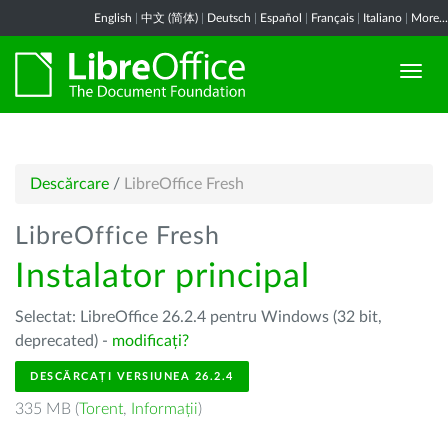
English
|
中文 (简体)
|
Deutsch
|
Español
|
Français
|
Italiano
|
More...
Descărcare
/
LibreOffice Fresh
LibreOffice Fresh
Instalator principal
Selectat: LibreOffice 26.2.4 pentru Windows (32 bit,
deprecated) -
modificați?
DESCĂRCAȚI VERSIUNEA 26.2.4
335 MB (
Torent
,
Informații
)