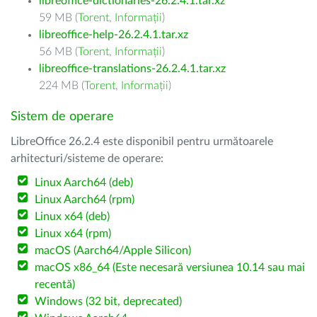
libreoffice-dictionaries-26.2.4.1.tar.xz
59 MB (
Torent
,
Informații
)
libreoffice-help-26.2.4.1.tar.xz
56 MB (
Torent
,
Informații
)
libreoffice-translations-26.2.4.1.tar.xz
224 MB (
Torent
,
Informații
)
Sistem de operare
LibreOffice 26.2.4 este disponibil pentru următoarele
arhitecturi/sisteme de operare:
Linux Aarch64 (deb)
Linux Aarch64 (rpm)
Linux x64 (deb)
Linux x64 (rpm)
macOS (Aarch64/Apple Silicon)
macOS x86_64 (Este necesară versiunea 10.14 sau mai
recentă)
Windows (32 bit, deprecated)