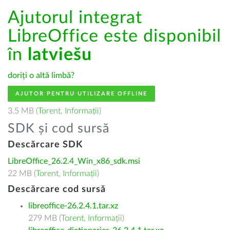
Ajutorul integrat
LibreOffice este disponibil
în
latviešu
doriți o altă limbă?
AJUTOR PENTRU UTILIZARE OFFLINE
3.5 MB (
Torent
,
Informații
)
SDK și cod sursă
Descărcare SDK
LibreOffice_26.2.4_Win_x86_sdk.msi
22 MB (
Torent
,
Informații
)
Descărcare cod sursă
libreoffice-26.2.4.1.tar.xz
279 MB (
Torent
,
Informații
)