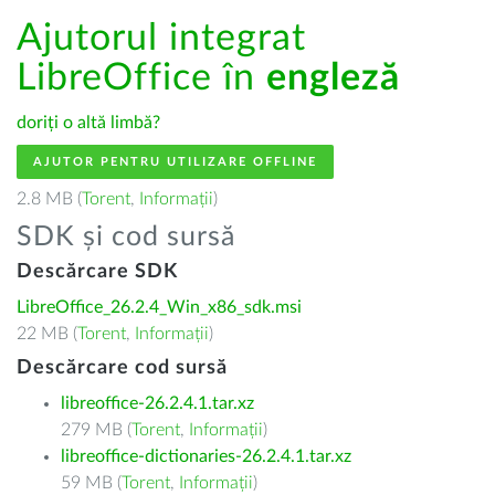
Ajutorul integrat
LibreOffice în
engleză
doriți o altă limbă?
AJUTOR PENTRU UTILIZARE OFFLINE
2.8 MB (
Torent
,
Informații
)
SDK și cod sursă
Descărcare SDK
LibreOffice_26.2.4_Win_x86_sdk.msi
22 MB (
Torent
,
Informații
)
Descărcare cod sursă
libreoffice-26.2.4.1.tar.xz
279 MB (
Torent
,
Informații
)
libreoffice-dictionaries-26.2.4.1.tar.xz
59 MB (
Torent
,
Informații
)