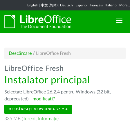
English
|
中文 (简体)
|
Deutsch
|
Español
|
Français
|
Italiano
|
More...
Descărcare
/
LibreOffice Fresh
LibreOffice Fresh
Instalator principal
Selectat: LibreOffice 26.2.4 pentru Windows (32 bit,
deprecated) -
modificați?
DESCĂRCAȚI VERSIUNEA 26.2.4
335 MB (
Torent
,
Informații
)