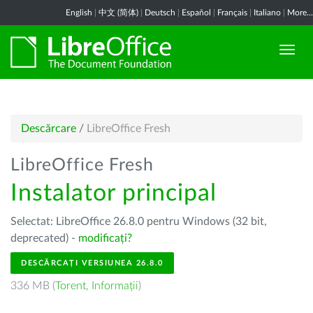
English
|
中文 (简体)
|
Deutsch
|
Español
|
Français
|
Italiano
|
More...
Descărcare
/
LibreOffice Fresh
LibreOffice Fresh
Instalator principal
Selectat: LibreOffice 26.8.0 pentru Windows (32 bit,
deprecated) -
modificați?
DESCĂRCAȚI VERSIUNEA 26.8.0
336 MB (
Torent
,
Informații
)