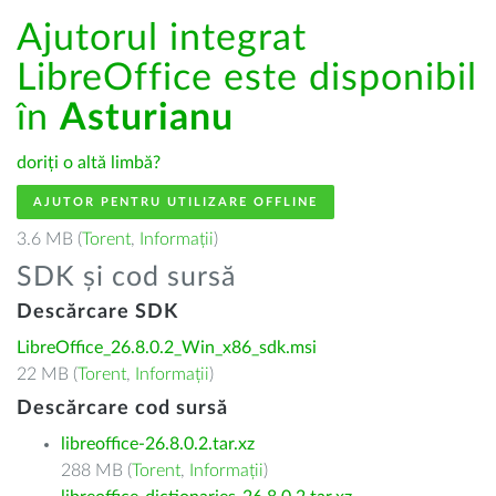
Ajutorul integrat
LibreOffice este disponibil
în
Asturianu
doriți o altă limbă?
AJUTOR PENTRU UTILIZARE OFFLINE
3.6 MB (
Torent
,
Informații
)
SDK și cod sursă
Descărcare SDK
LibreOffice_26.8.0.2_Win_x86_sdk.msi
22 MB (
Torent
,
Informații
)
Descărcare cod sursă
libreoffice-26.8.0.2.tar.xz
288 MB (
Torent
,
Informații
)