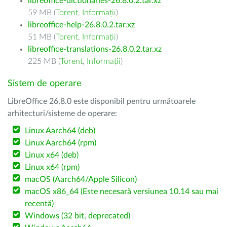
libreoffice-dictionaries-26.8.0.2.tar.xz
59 MB (
Torent
,
Informații
)
libreoffice-help-26.8.0.2.tar.xz
51 MB (
Torent
,
Informații
)
libreoffice-translations-26.8.0.2.tar.xz
225 MB (
Torent
,
Informații
)
Sistem de operare
LibreOffice 26.8.0 este disponibil pentru următoarele
arhitecturi/sisteme de operare:
Linux Aarch64 (deb)
Linux Aarch64 (rpm)
Linux x64 (deb)
Linux x64 (rpm)
macOS (Aarch64/Apple Silicon)
macOS x86_64 (Este necesară versiunea 10.14 sau mai
recentă)
Windows (32 bit, deprecated)