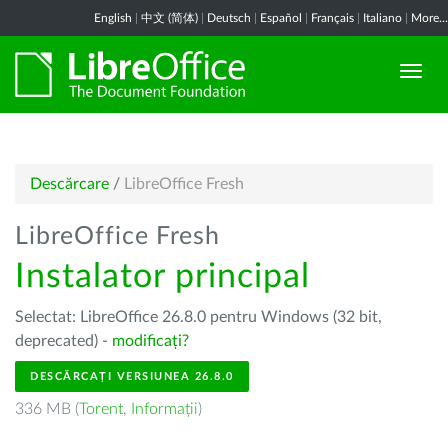
English
|
中文 (简体)
|
Deutsch
|
Español
|
Français
|
Italiano
|
More...
Descărcare
/
LibreOffice Fresh
LibreOffice Fresh
Instalator principal
Selectat: LibreOffice 26.8.0 pentru Windows (32 bit,
deprecated) -
modificați?
DESCĂRCAȚI VERSIUNEA 26.8.0
336 MB (
Torent
,
Informații
)