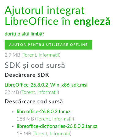
Ajutorul integrat
LibreOffice în
engleză
doriți o altă limbă?
AJUTOR PENTRU UTILIZARE OFFLINE
2.9 MB (
Torent
,
Informații
)
SDK și cod sursă
Descărcare SDK
LibreOffice_26.8.0.2_Win_x86_sdk.msi
22 MB (
Torent
,
Informații
)
Descărcare cod sursă
libreoffice-26.8.0.2.tar.xz
288 MB (
Torent
,
Informații
)
libreoffice-dictionaries-26.8.0.2.tar.xz
59 MB (
Torent
,
Informații
)