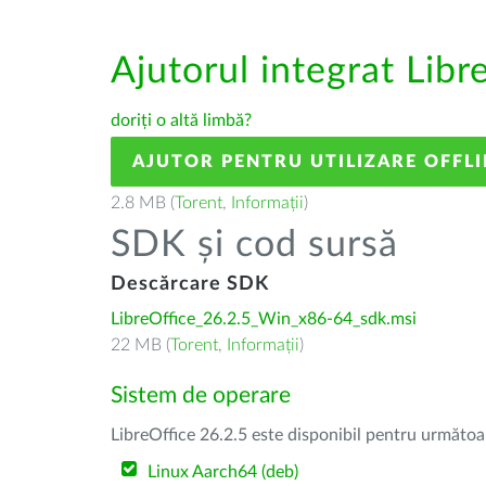
Ajutorul integrat Libr
doriți o altă limbă?
AJUTOR PENTRU UTILIZARE OFFLI
2.8 MB (
Torent
,
Informații
)
SDK și cod sursă
Descărcare SDK
LibreOffice_26.2.5_Win_x86-64_sdk.msi
22 MB (
Torent
,
Informații
)
Sistem de operare
LibreOffice 26.2.5 este disponibil pentru următoa
Linux Aarch64 (deb)