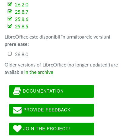
26.2.0
25.8.7
25.8.6
25.8.5
LibreOffice este disponibil în următoarele versiuni
prerelease
:
26.8.0
Older versions of LibreOffice (no longer updated!) are
available
in the archive
DOCUMENTATION
PROVIDE FEEDBACK
JOIN THE PROJECT!