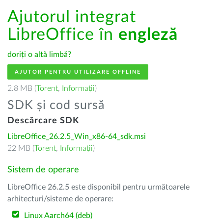
Ajutorul integrat
LibreOffice în
engleză
doriți o altă limbă?
AJUTOR PENTRU UTILIZARE OFFLINE
2.8 MB (
Torent
,
Informații
)
SDK și cod sursă
Descărcare SDK
LibreOffice_26.2.5_Win_x86-64_sdk.msi
22 MB (
Torent
,
Informații
)
Sistem de operare
LibreOffice 26.2.5 este disponibil pentru următoarele
arhitecturi/sisteme de operare:
Linux Aarch64 (deb)