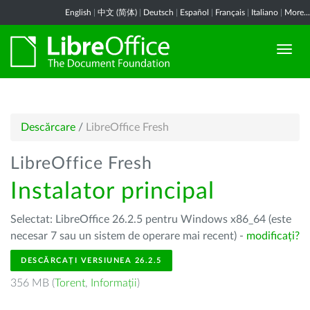
English
|
中文 (简体)
|
Deutsch
|
Español
|
Français
|
Italiano
|
More...
Descărcare
/
LibreOffice Fresh
LibreOffice Fresh
Instalator principal
Selectat: LibreOffice 26.2.5 pentru Windows x86_64 (este
necesar 7 sau un sistem de operare mai recent) -
modificați?
DESCĂRCAȚI VERSIUNEA 26.2.5
356 MB (
Torent
,
Informații
)