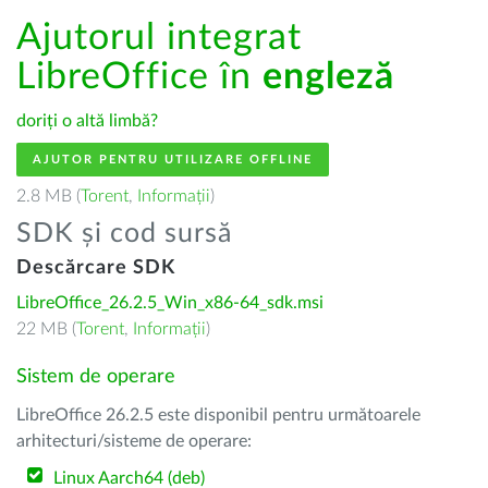
Ajutorul integrat
LibreOffice în
engleză
doriți o altă limbă?
AJUTOR PENTRU UTILIZARE OFFLINE
2.8 MB (
Torent
,
Informații
)
SDK și cod sursă
Descărcare SDK
LibreOffice_26.2.5_Win_x86-64_sdk.msi
22 MB (
Torent
,
Informații
)
Sistem de operare
LibreOffice 26.2.5 este disponibil pentru următoarele
arhitecturi/sisteme de operare:
Linux Aarch64 (deb)