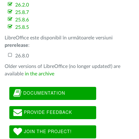
26.2.0
25.8.7
25.8.6
25.8.5
LibreOffice este disponibil în următoarele versiuni
prerelease
:
26.8.0
Older versions of LibreOffice (no longer updated!) are
available
in the archive
DOCUMENTATION
PROVIDE FEEDBACK
JOIN THE PROJECT!