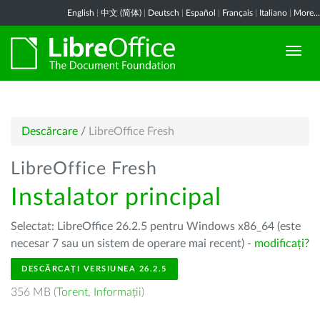
English
|
中文 (简体)
|
Deutsch
|
Español
|
Français
|
Italiano
|
More...
Descărcare
/
LibreOffice Fresh
LibreOffice Fresh
Instalator principal
Selectat: LibreOffice 26.2.5 pentru Windows x86_64 (este
necesar 7 sau un sistem de operare mai recent) -
modificați?
DESCĂRCAȚI VERSIUNEA 26.2.5
356 MB (
Torent
,
Informații
)