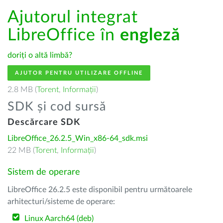
Ajutorul integrat
LibreOffice în
engleză
doriți o altă limbă?
AJUTOR PENTRU UTILIZARE OFFLINE
2.8 MB (
Torent
,
Informații
)
SDK și cod sursă
Descărcare SDK
LibreOffice_26.2.5_Win_x86-64_sdk.msi
22 MB (
Torent
,
Informații
)
Sistem de operare
LibreOffice 26.2.5 este disponibil pentru următoarele
arhitecturi/sisteme de operare:
Linux Aarch64 (deb)