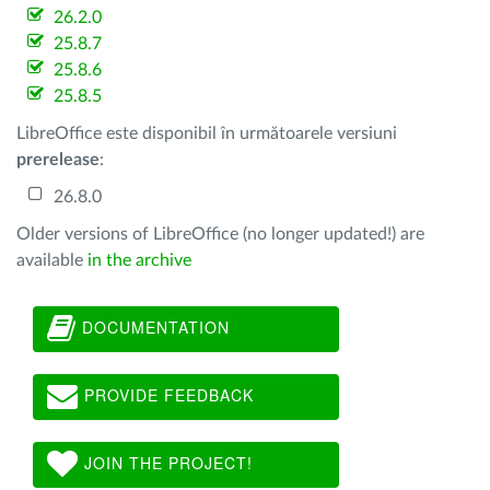
26.2.0
25.8.7
25.8.6
25.8.5
LibreOffice este disponibil în următoarele versiuni
prerelease
:
26.8.0
Older versions of LibreOffice (no longer updated!) are
available
in the archive
DOCUMENTATION
PROVIDE FEEDBACK
JOIN THE PROJECT!