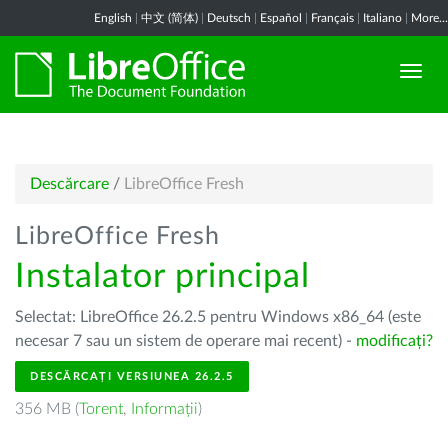
English
|
中文 (简体)
|
Deutsch
|
Español
|
Français
|
Italiano
|
More...
Descărcare
/
LibreOffice Fresh
LibreOffice Fresh
Instalator principal
Selectat: LibreOffice 26.2.5 pentru Windows x86_64 (este
necesar 7 sau un sistem de operare mai recent) -
modificați?
DESCĂRCAȚI VERSIUNEA 26.2.5
356 MB (
Torent
,
Informații
)