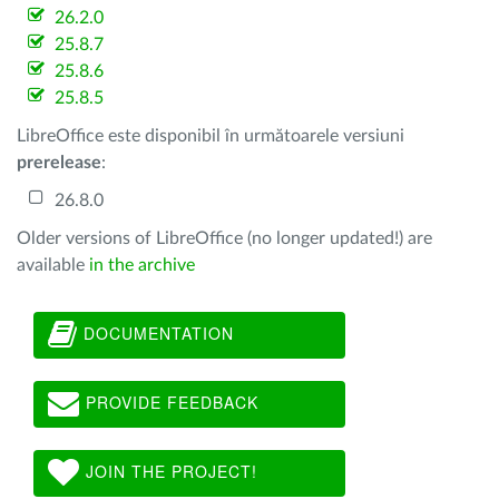
26.2.0
25.8.7
25.8.6
25.8.5
LibreOffice este disponibil în următoarele versiuni
prerelease
:
26.8.0
Older versions of LibreOffice (no longer updated!) are
available
in the archive
DOCUMENTATION
PROVIDE FEEDBACK
JOIN THE PROJECT!