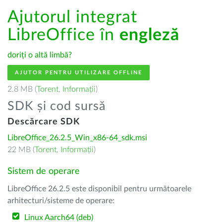
Ajutorul integrat
LibreOffice în
engleză
doriți o altă limbă?
AJUTOR PENTRU UTILIZARE OFFLINE
2.8 MB (
Torent
,
Informații
)
SDK și cod sursă
Descărcare SDK
LibreOffice_26.2.5_Win_x86-64_sdk.msi
22 MB (
Torent
,
Informații
)
Sistem de operare
LibreOffice 26.2.5 este disponibil pentru următoarele
arhitecturi/sisteme de operare:
Linux Aarch64 (deb)