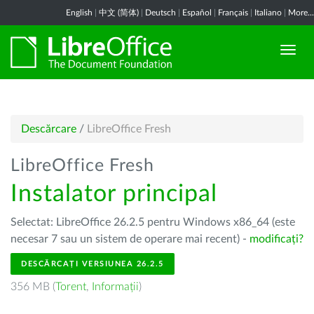
English
|
中文 (简体)
|
Deutsch
|
Español
|
Français
|
Italiano
|
More...
Descărcare
/
LibreOffice Fresh
LibreOffice Fresh
Instalator principal
Selectat: LibreOffice 26.2.5 pentru Windows x86_64 (este
necesar 7 sau un sistem de operare mai recent) -
modificați?
DESCĂRCAȚI VERSIUNEA 26.2.5
356 MB (
Torent
,
Informații
)