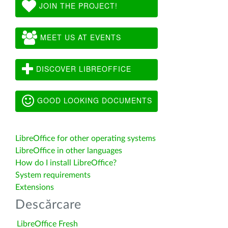
JOIN THE PROJECT!
MEET US AT EVENTS
DISCOVER LIBREOFFICE
GOOD LOOKING DOCUMENTS
LibreOffice for other operating systems
LibreOffice in other languages
How do I install LibreOffice?
System requirements
Extensions
Descărcare
LibreOffice Fresh