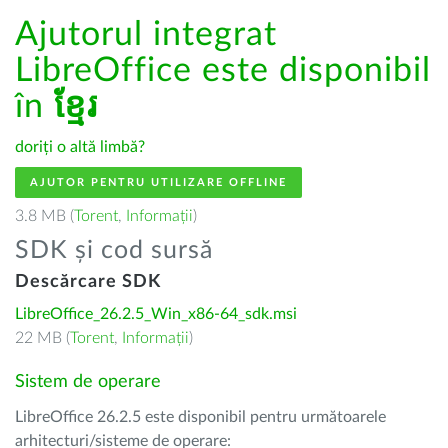
Ajutorul integrat
LibreOffice este disponibil
în
ខ្មែរ
doriți o altă limbă?
AJUTOR PENTRU UTILIZARE OFFLINE
3.8 MB (
Torent
,
Informații
)
SDK și cod sursă
Descărcare SDK
LibreOffice_26.2.5_Win_x86-64_sdk.msi
22 MB (
Torent
,
Informații
)
Sistem de operare
LibreOffice 26.2.5 este disponibil pentru următoarele
arhitecturi/sisteme de operare: