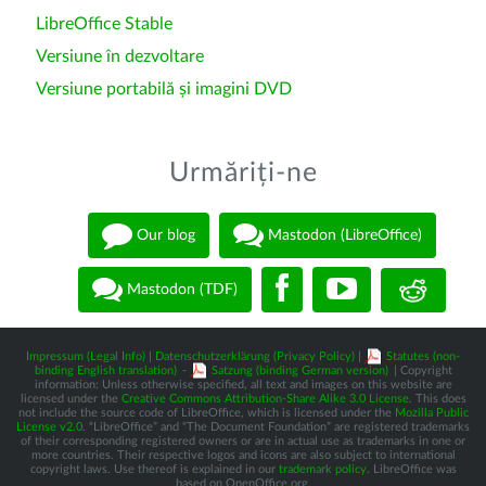
LibreOffice Stable
Versiune în dezvoltare
Versiune portabilă și imagini DVD
Urmăriți-ne
Our blog
Mastodon (LibreOffice)
Mastodon (TDF)
Impressum (Legal Info)
|
Datenschutzerklärung (Privacy Policy)
|
Statutes (non-
binding English translation)
-
Satzung (binding German version)
| Copyright
information: Unless otherwise specified, all text and images on this website are
licensed under the
Creative Commons Attribution-Share Alike 3.0 License
. This does
not include the source code of LibreOffice, which is licensed under the
Mozilla Public
License v2.0
. “LibreOffice” and “The Document Foundation” are registered trademarks
of their corresponding registered owners or are in actual use as trademarks in one or
more countries. Their respective logos and icons are also subject to international
copyright laws. Use thereof is explained in our
trademark policy
. LibreOffice was
based on OpenOffice.org.