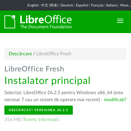
English
|
中文 (简体)
|
Deutsch
|
Español
|
Français
|
Italiano
|
More...
Descărcare
/
LibreOffice Fresh
LibreOffice Fresh
Instalator principal
Selectat: LibreOffice 26.2.5 pentru Windows x86_64 (este
necesar 7 sau un sistem de operare mai recent) -
modificați?
DESCĂRCAȚI VERSIUNEA 26.2.5
356 MB (
Torent
,
Informații
)