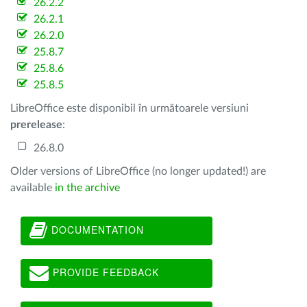
26.2.2
26.2.1
26.2.0
25.8.7
25.8.6
25.8.5
LibreOffice este disponibil în următoarele versiuni
prerelease
:
26.8.0
Older versions of LibreOffice (no longer updated!) are
available
in the archive
DOCUMENTATION
PROVIDE FEEDBACK