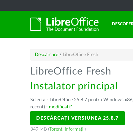
DESCOPER
Descărcare
/
LibreOffice Fresh
LibreOffice Fresh
Instalator principal
Selectat: LibreOffice 25.8.7 pentru Windows x86_
recent) -
modificați?
DESCĂRCAȚI VERSIUNEA 25.8.7
349 MB (
Torent
,
Informații
)