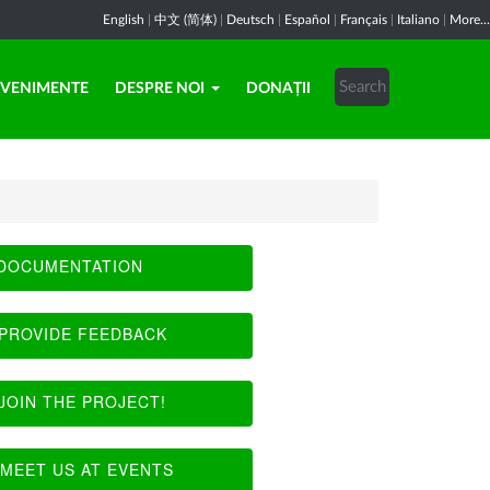
English
|
中文 (简体)
|
Deutsch
|
Español
|
Français
|
Italiano
|
More...
EVENIMENTE
DESPRE NOI
DONAȚII
DOCUMENTATION
PROVIDE FEEDBACK
JOIN THE PROJECT!
MEET US AT EVENTS