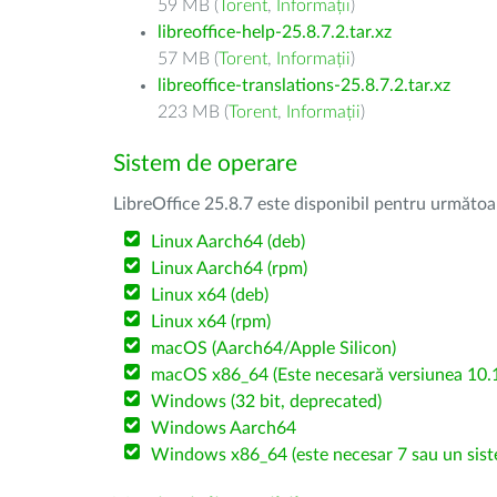
59 MB (
Torent
,
Informații
)
libreoffice-help-25.8.7.2.tar.xz
57 MB (
Torent
,
Informații
)
libreoffice-translations-25.8.7.2.tar.xz
223 MB (
Torent
,
Informații
)
Sistem de operare
LibreOffice 25.8.7 este disponibil pentru următoa
Linux Aarch64 (deb)
Linux Aarch64 (rpm)
Linux x64 (deb)
Linux x64 (rpm)
macOS (Aarch64/Apple Silicon)
macOS x86_64 (Este necesară versiunea 10.1
Windows (32 bit, deprecated)
Windows Aarch64
Windows x86_64 (este necesar 7 sau un sist