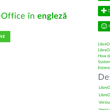
D
eOffice în
engleză
G
NE
LibreO
LibreOf
How do 
System
Extens
De
LibreO
LibreO
Versiu
Versiu