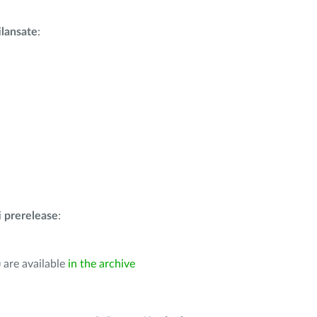
i
lansate
:
i
prerelease
:
 are available
in the archive