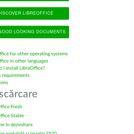
ISCOVER LIBREOFFICE
OOD LOOKING DOCUMENTS
ffice for other operating systems
fice in other languages
I install LibreOffice?
 requirements
ions
scărcare
ffice Fresh
ffice Stable
ne în dezvoltare
ne portabilă și imagini DVD