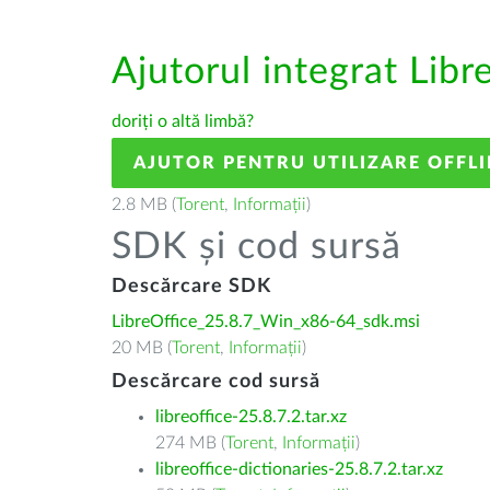
Ajutorul integrat Libr
doriți o altă limbă?
AJUTOR PENTRU UTILIZARE OFFLI
2.8 MB (
Torent
,
Informații
)
SDK și cod sursă
Descărcare SDK
LibreOffice_25.8.7_Win_x86-64_sdk.msi
20 MB (
Torent
,
Informații
)
Descărcare cod sursă
libreoffice-25.8.7.2.tar.xz
274 MB (
Torent
,
Informații
)
libreoffice-dictionaries-25.8.7.2.tar.xz