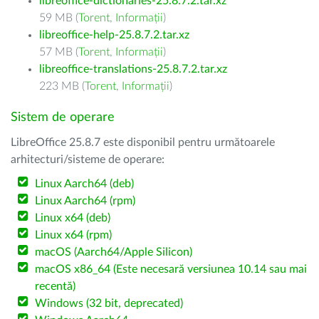
libreoffice-dictionaries-25.8.7.2.tar.xz
59 MB (
Torent
,
Informații
)
libreoffice-help-25.8.7.2.tar.xz
57 MB (
Torent
,
Informații
)
libreoffice-translations-25.8.7.2.tar.xz
223 MB (
Torent
,
Informații
)
Sistem de operare
LibreOffice 25.8.7 este disponibil pentru următoarele
arhitecturi/sisteme de operare:
Linux Aarch64 (deb)
Linux Aarch64 (rpm)
Linux x64 (deb)
Linux x64 (rpm)
macOS (Aarch64/Apple Silicon)
macOS x86_64 (Este necesară versiunea 10.14 sau mai
recentă)
Windows (32 bit, deprecated)