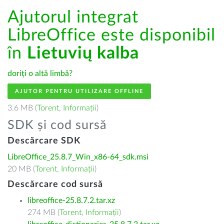
Ajutorul integrat
LibreOffice este disponibil
în
Lietuvių kalba
doriți o altă limbă?
AJUTOR PENTRU UTILIZARE OFFLINE
3.6 MB (
Torent
,
Informații
)
SDK și cod sursă
Descărcare SDK
LibreOffice_25.8.7_Win_x86-64_sdk.msi
20 MB (
Torent
,
Informații
)
Descărcare cod sursă
libreoffice-25.8.7.2.tar.xz
274 MB (
Torent
,
Informații
)