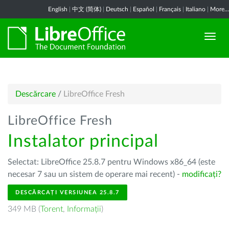
English
|
中文 (简体)
|
Deutsch
|
Español
|
Français
|
Italiano
|
More...
Descărcare
/
LibreOffice Fresh
LibreOffice Fresh
Instalator principal
Selectat: LibreOffice 25.8.7 pentru Windows x86_64 (este
necesar 7 sau un sistem de operare mai recent) -
modificați?
DESCĂRCAȚI VERSIUNEA 25.8.7
349 MB (
Torent
,
Informații
)