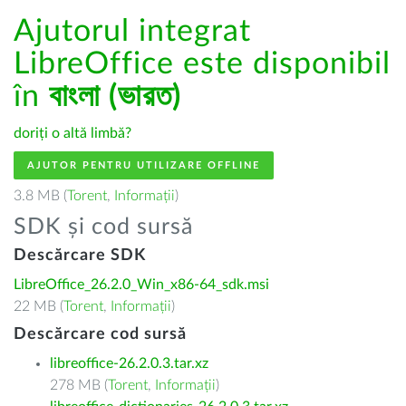
Ajutorul integrat
LibreOffice este disponibil
în
বাংলা (ভারত)
doriți o altă limbă?
AJUTOR PENTRU UTILIZARE OFFLINE
3.8 MB (
Torent
,
Informații
)
SDK și cod sursă
Descărcare SDK
LibreOffice_26.2.0_Win_x86-64_sdk.msi
22 MB (
Torent
,
Informații
)
Descărcare cod sursă
libreoffice-26.2.0.3.tar.xz
278 MB (
Torent
,
Informații
)