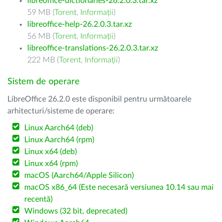
libreoffice-dictionaries-26.2.0.3.tar.xz
59 MB (
Torent
,
Informații
)
libreoffice-help-26.2.0.3.tar.xz
56 MB (
Torent
,
Informații
)
libreoffice-translations-26.2.0.3.tar.xz
222 MB (
Torent
,
Informații
)
Sistem de operare
LibreOffice 26.2.0 este disponibil pentru următoarele
arhitecturi/sisteme de operare:
Linux Aarch64 (deb)
Linux Aarch64 (rpm)
Linux x64 (deb)
Linux x64 (rpm)
macOS (Aarch64/Apple Silicon)
macOS x86_64 (Este necesară versiunea 10.14 sau mai
recentă)
Windows (32 bit, deprecated)