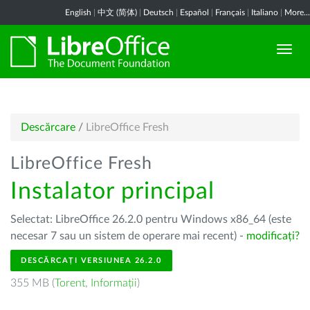
English
|
中文 (简体)
|
Deutsch
|
Español
|
Français
|
Italiano
|
More...
Descărcare
/
LibreOffice Fresh
LibreOffice Fresh
Instalator principal
Selectat: LibreOffice 26.2.0 pentru Windows x86_64 (este
necesar 7 sau un sistem de operare mai recent) -
modificați?
DESCĂRCAȚI VERSIUNEA 26.2.0
355 MB (
Torent
,
Informații
)