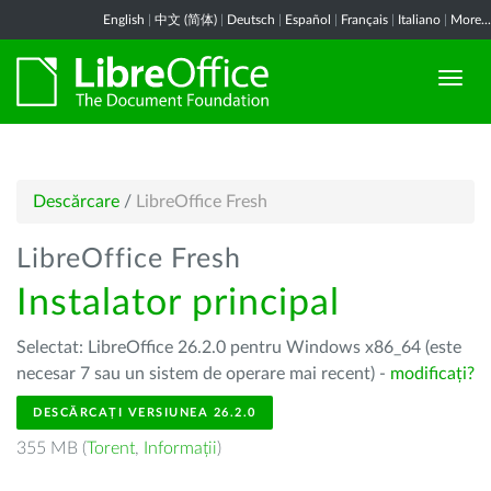
English
|
中文 (简体)
|
Deutsch
|
Español
|
Français
|
Italiano
|
More...
Descărcare
/
LibreOffice Fresh
LibreOffice Fresh
Instalator principal
Selectat: LibreOffice 26.2.0 pentru Windows x86_64 (este
necesar 7 sau un sistem de operare mai recent) -
modificați?
DESCĂRCAȚI VERSIUNEA 26.2.0
355 MB (
Torent
,
Informații
)