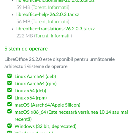
libreoffice-dictionaries-26.2.0.3.tar.xz
59 MB (
Torent
,
Informații
)
libreoffice-help-26.2.0.3.tar.xz
56 MB (
Torent
,
Informații
)
libreoffice-translations-26.2.0.3.tar.xz
222 MB (
Torent
,
Informații
)
Sistem de operare
LibreOffice 26.2.0 este disponibil pentru următoarele
arhitecturi/sisteme de operare:
Linux Aarch64 (deb)
Linux Aarch64 (rpm)
Linux x64 (deb)
Linux x64 (rpm)
macOS (Aarch64/Apple Silicon)
macOS x86_64 (Este necesară versiunea 10.14 sau mai
recentă)
Windows (32 bit, deprecated)