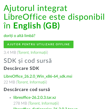
Ajutorul integrat
LibreOffice este disponibil
în
English (GB)
doriți o altă limbă?
AJUTOR PENTRU UTILIZARE OFFLINE
3.4 MB (
Torent
,
Informații
)
SDK și cod sursă
Descărcare SDK
LibreOffice_26.2.0_Win_x86-64_sdk.msi
22 MB (
Torent
,
Informații
)
Descărcare cod sursă
libreoffice-26.2.0.3.tar.xz
278 MB (
Torent
,
Informații
)