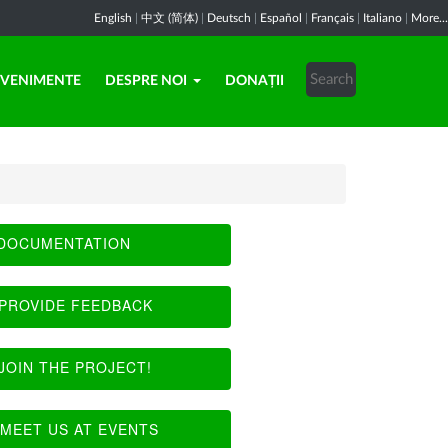
English
|
中文 (简体)
|
Deutsch
|
Español
|
Français
|
Italiano
|
More...
EVENIMENTE
DESPRE NOI
DONAȚII
DOCUMENTATION
PROVIDE FEEDBACK
JOIN THE PROJECT!
MEET US AT EVENTS