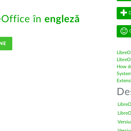
D
eOffice în
engleză
G
NE
LibreO
LibreOf
How do 
System
Extens
De
LibreO
LibreO
Versiu
Versiu