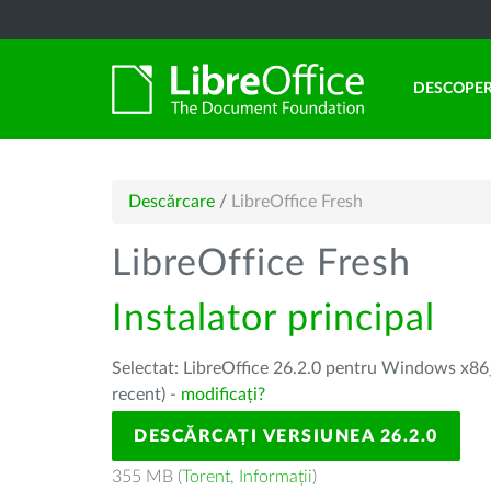
DESCOPER
Descărcare
/
LibreOffice Fresh
LibreOffice Fresh
Instalator principal
Selectat: LibreOffice 26.2.0 pentru Windows x86_
recent) -
modificați?
DESCĂRCAȚI VERSIUNEA 26.2.0
355 MB (
Torent
,
Informații
)