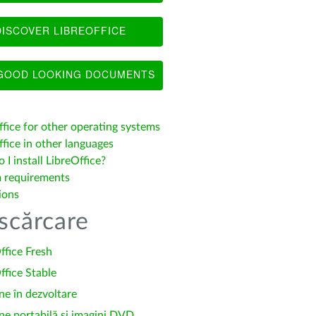
ISCOVER LIBREOFFICE
OOD LOOKING DOCUMENTS
ffice for other operating systems
fice in other languages
I install LibreOffice?
 requirements
ions
scărcare
ffice Fresh
ffice Stable
ne în dezvoltare
ne portabilă și imagini DVD