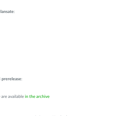
i
lansate
:
i
prerelease
:
 are available
in the archive