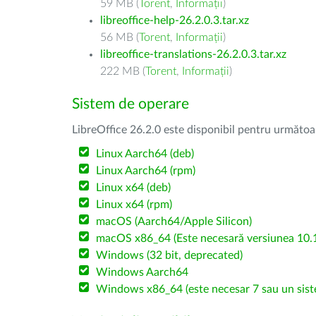
59 MB (
Torent
,
Informații
)
libreoffice-help-26.2.0.3.tar.xz
56 MB (
Torent
,
Informații
)
libreoffice-translations-26.2.0.3.tar.xz
222 MB (
Torent
,
Informații
)
Sistem de operare
LibreOffice 26.2.0 este disponibil pentru următoa
Linux Aarch64 (deb)
Linux Aarch64 (rpm)
Linux x64 (deb)
Linux x64 (rpm)
macOS (Aarch64/Apple Silicon)
macOS x86_64 (Este necesară versiunea 10.1
Windows (32 bit, deprecated)
Windows Aarch64
Windows x86_64 (este necesar 7 sau un sist