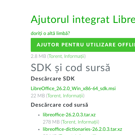
Ajutorul integrat Libr
doriți o altă limbă?
AJUTOR PENTRU UTILIZARE OFFLI
2.8 MB (
Torent
,
Informații
)
SDK și cod sursă
Descărcare SDK
LibreOffice_26.2.0_Win_x86-64_sdk.msi
22 MB (
Torent
,
Informații
)
Descărcare cod sursă
libreoffice-26.2.0.3.tar.xz
278 MB (
Torent
,
Informații
)
libreoffice-dictionaries-26.2.0.3.tar.xz