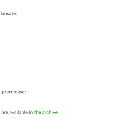
i
lansate
:
i
prerelease
:
 are available
in the archive