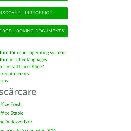
ISCOVER LIBREOFFICE
OOD LOOKING DOCUMENTS
ffice for other operating systems
fice in other languages
I install LibreOffice?
 requirements
ions
scărcare
ffice Fresh
ffice Stable
ne în dezvoltare
ne portabilă și imagini DVD