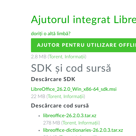
Ajutorul integrat Libr
doriți o altă limbă?
AJUTOR PENTRU UTILIZARE OFFLI
2.8 MB (
Torent
,
Informații
)
SDK și cod sursă
Descărcare SDK
LibreOffice_26.2.0_Win_x86-64_sdk.msi
22 MB (
Torent
,
Informații
)
Descărcare cod sursă
libreoffice-26.2.0.3.tar.xz
278 MB (
Torent
,
Informații
)
libreoffice-dictionaries-26.2.0.3.tar.xz