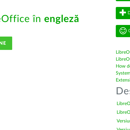
D
eOffice în
engleză
G
NE
LibreO
LibreOf
How do 
System
Extens
De
LibreO
LibreO
Versiu
Versiu