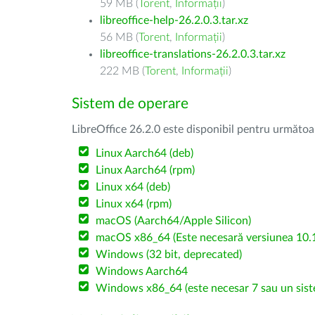
59 MB (
Torent
,
Informații
)
libreoffice-help-26.2.0.3.tar.xz
56 MB (
Torent
,
Informații
)
libreoffice-translations-26.2.0.3.tar.xz
222 MB (
Torent
,
Informații
)
Sistem de operare
LibreOffice 26.2.0 este disponibil pentru următoa
Linux Aarch64 (deb)
Linux Aarch64 (rpm)
Linux x64 (deb)
Linux x64 (rpm)
macOS (Aarch64/Apple Silicon)
macOS x86_64 (Este necesară versiunea 10.1
Windows (32 bit, deprecated)
Windows Aarch64
Windows x86_64 (este necesar 7 sau un sist