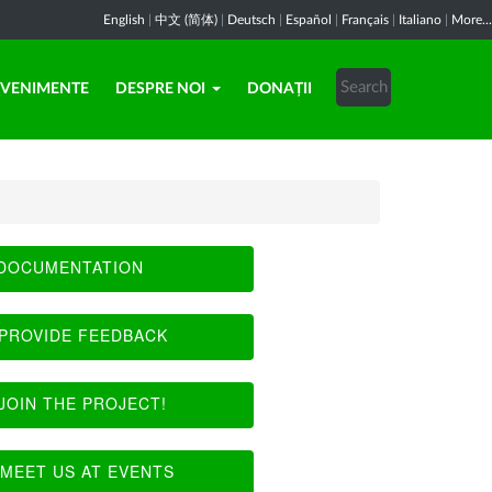
English
|
中文 (简体)
|
Deutsch
|
Español
|
Français
|
Italiano
|
More...
EVENIMENTE
DESPRE NOI
DONAȚII
DOCUMENTATION
PROVIDE FEEDBACK
JOIN THE PROJECT!
MEET US AT EVENTS