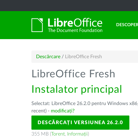
DESCOPER
Descărcare
/
LibreOffice Fresh
LibreOffice Fresh
Instalator principal
Selectat: LibreOffice 26.2.0 pentru Windows x86_
recent) -
modificați?
DESCĂRCAȚI VERSIUNEA 26.2.0
355 MB (
Torent
,
Informații
)