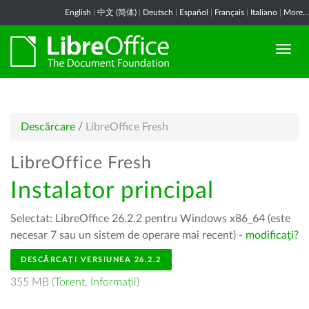
English
|
中文 (简体)
|
Deutsch
|
Español
|
Français
|
Italiano
|
More...
Descărcare
/
LibreOffice Fresh
LibreOffice Fresh
Instalator principal
Selectat: LibreOffice 26.2.2 pentru Windows x86_64 (este
necesar 7 sau un sistem de operare mai recent) -
modificați?
DESCĂRCAȚI VERSIUNEA 26.2.2
355 MB (
Torent
,
Informații
)