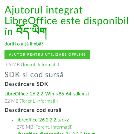
Ajutorul integrat
LibreOffice este disponibil
în
བོད་ཡིག
doriți o altă limbă?
AJUTOR PENTRU UTILIZARE OFFLINE
3.6 MB (
Torent
,
Informații
)
SDK și cod sursă
Descărcare SDK
LibreOffice_26.2.2_Win_x86-64_sdk.msi
22 MB (
Torent
,
Informații
)
Descărcare cod sursă
libreoffice-26.2.2.2.tar.xz
278 MB (
Torent
,
Informații
)