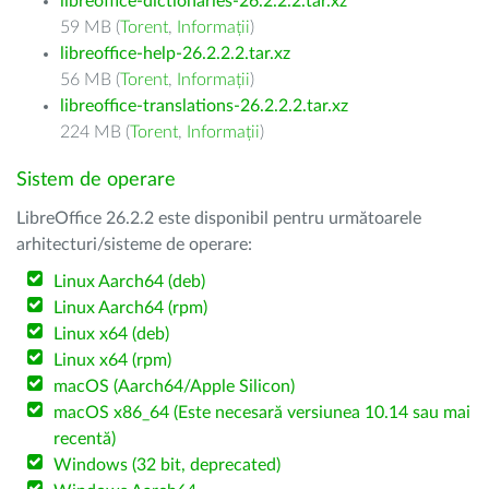
libreoffice-dictionaries-26.2.2.2.tar.xz
59 MB (
Torent
,
Informații
)
libreoffice-help-26.2.2.2.tar.xz
56 MB (
Torent
,
Informații
)
libreoffice-translations-26.2.2.2.tar.xz
224 MB (
Torent
,
Informații
)
Sistem de operare
LibreOffice 26.2.2 este disponibil pentru următoarele
arhitecturi/sisteme de operare:
Linux Aarch64 (deb)
Linux Aarch64 (rpm)
Linux x64 (deb)
Linux x64 (rpm)
macOS (Aarch64/Apple Silicon)
macOS x86_64 (Este necesară versiunea 10.14 sau mai
recentă)
Windows (32 bit, deprecated)