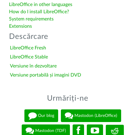
LibreOffice in other languages
How do I install LibreOffice?
System requirements
Extensions
Descărcare
LibreOffice Fresh
LibreOffice Stable
Versiune în dezvoltare
Versiune portabilă și imagini DVD
Urmăriți-ne
Our blog
Mastodon (LibreOffice)
Mastodon (TDF)