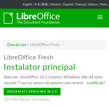
English
|
中文 (简体)
|
Deutsch
|
Español
|
Français
|
Italiano
|
More...
Descărcare
/
LibreOffice Fresh
LibreOffice Fresh
Instalator principal
Selectat: LibreOffice 26.2.3 pentru Windows x86_64 (este
necesar 7 sau un sistem de operare mai recent) -
modificați?
DESCĂRCAȚI VERSIUNEA 26.2.3
355 MB (
Torent
,
Informații
)