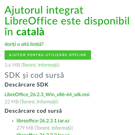
Ajutorul integrat
LibreOffice este disponibil
în
català
doriți o altă limbă?
AJUTOR PENTRU UTILIZARE OFFLINE
3.6 MB (
Torent
,
Informații
)
SDK și cod sursă
Descărcare SDK
LibreOffice_26.2.3_Win_x86-64_sdk.msi
22 MB (
Torent
,
Informații
)
Descărcare cod sursă
libreoffice-26.2.3.1.tar.xz
279 MB (
Torent
,
Informații
)