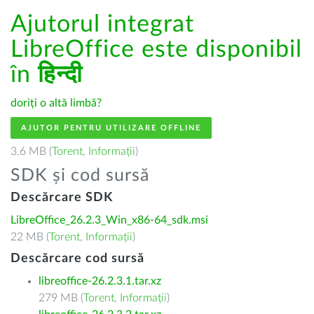
Ajutorul integrat
LibreOffice este disponibil
în
हिन्दी
doriți o altă limbă?
AJUTOR PENTRU UTILIZARE OFFLINE
3.6 MB (
Torent
,
Informații
)
SDK și cod sursă
Descărcare SDK
LibreOffice_26.2.3_Win_x86-64_sdk.msi
22 MB (
Torent
,
Informații
)
Descărcare cod sursă
libreoffice-26.2.3.1.tar.xz
279 MB (
Torent
,
Informații
)