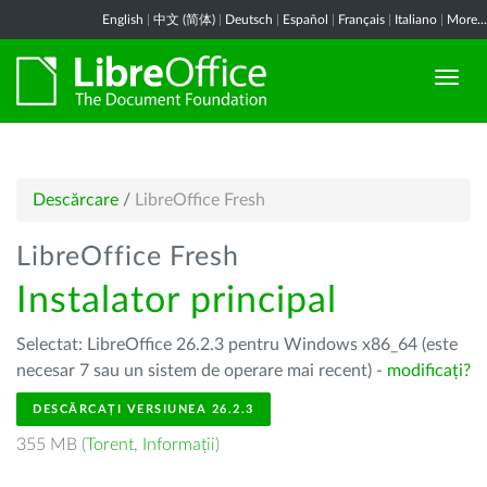
English
|
中文 (简体)
|
Deutsch
|
Español
|
Français
|
Italiano
|
More...
Descărcare
/
LibreOffice Fresh
LibreOffice Fresh
Instalator principal
Selectat: LibreOffice 26.2.3 pentru Windows x86_64 (este
necesar 7 sau un sistem de operare mai recent) -
modificați?
DESCĂRCAȚI VERSIUNEA 26.2.3
355 MB (
Torent
,
Informații
)