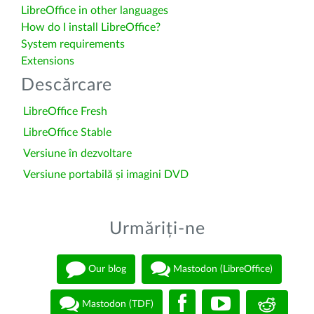
LibreOffice in other languages
How do I install LibreOffice?
System requirements
Extensions
Descărcare
LibreOffice Fresh
LibreOffice Stable
Versiune în dezvoltare
Versiune portabilă și imagini DVD
Urmăriți-ne
Our blog
Mastodon (LibreOffice)
Mastodon (TDF)