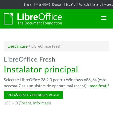
English
|
中文 (简体)
|
Deutsch
|
Español
|
Français
|
Italiano
|
More...
Descărcare
/
LibreOffice Fresh
LibreOffice Fresh
Instalator principal
Selectat: LibreOffice 26.2.3 pentru Windows x86_64 (este
necesar 7 sau un sistem de operare mai recent) -
modificați?
DESCĂRCAȚI VERSIUNEA 26.2.3
355 MB (
Torent
,
Informații
)