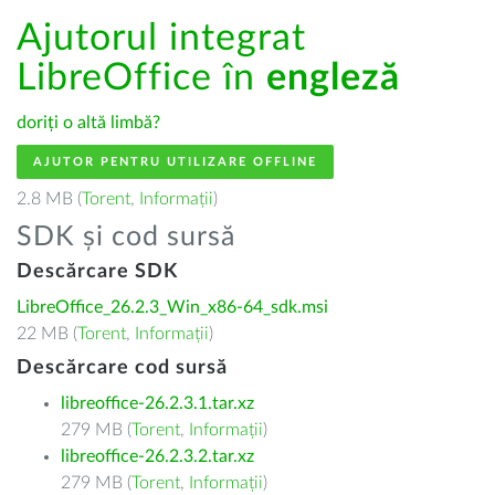
Ajutorul integrat
LibreOffice în
engleză
doriți o altă limbă?
AJUTOR PENTRU UTILIZARE OFFLINE
2.8 MB (
Torent
,
Informații
)
SDK și cod sursă
Descărcare SDK
LibreOffice_26.2.3_Win_x86-64_sdk.msi
22 MB (
Torent
,
Informații
)
Descărcare cod sursă
libreoffice-26.2.3.1.tar.xz
279 MB (
Torent
,
Informații
)
libreoffice-26.2.3.2.tar.xz
279 MB (
Torent
,
Informații
)