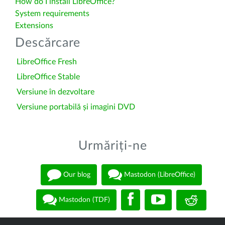
How do I install LibreOffice?
System requirements
Extensions
Descărcare
LibreOffice Fresh
LibreOffice Stable
Versiune în dezvoltare
Versiune portabilă și imagini DVD
Urmăriți-ne
Our blog
Mastodon (LibreOffice)
Mastodon (TDF)