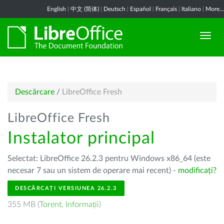
English
|
中文 (简体)
|
Deutsch
|
Español
|
Français
|
Italiano
|
More...
Descărcare
/
LibreOffice Fresh
LibreOffice Fresh
Instalator principal
Selectat: LibreOffice 26.2.3 pentru Windows x86_64 (este
necesar 7 sau un sistem de operare mai recent) -
modificați?
DESCĂRCAȚI VERSIUNEA 26.2.3
355 MB (
Torent
,
Informații
)