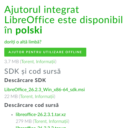
Ajutorul integrat
LibreOffice este disponibil
în
polski
doriți o altă limbă?
AJUTOR PENTRU UTILIZARE OFFLINE
3.7 MB (
Torent
,
Informații
)
SDK și cod sursă
Descărcare SDK
LibreOffice_26.2.3_Win_x86-64_sdk.msi
22 MB (
Torent
,
Informații
)
Descărcare cod sursă
libreoffice-26.2.3.1.tar.xz
279 MB (
Torent
,
Informații
)