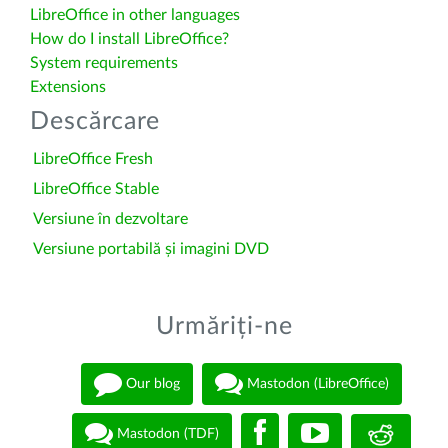
LibreOffice in other languages
How do I install LibreOffice?
System requirements
Extensions
Descărcare
LibreOffice Fresh
LibreOffice Stable
Versiune în dezvoltare
Versiune portabilă și imagini DVD
Urmăriți-ne
Our blog
Mastodon (LibreOffice)
Mastodon (TDF)