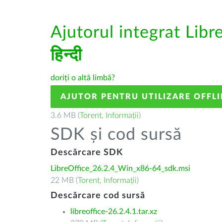
Ajutorul integrat Libr
हिन्दी
doriți o altă limbă?
AJUTOR PENTRU UTILIZARE OFFLI
3.6 MB (
Torent
,
Informații
)
SDK și cod sursă
Descărcare SDK
LibreOffice_26.2.4_Win_x86-64_sdk.msi
22 MB (
Torent
,
Informații
)
Descărcare cod sursă
libreoffice-26.2.4.1.tar.xz