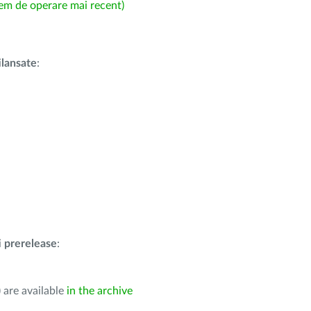
em de operare mai recent)
i
lansate
:
i
prerelease
:
 are available
in the archive