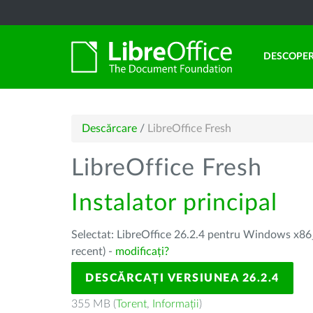
DESCOPER
Descărcare
/
LibreOffice Fresh
LibreOffice Fresh
Instalator principal
Selectat: LibreOffice 26.2.4 pentru Windows x86_
recent) -
modificați?
DESCĂRCAȚI VERSIUNEA 26.2.4
355 MB (
Torent
,
Informații
)