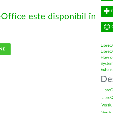
D
eOffice este disponibil în
G
LibreO
NE
LibreOf
How do 
System
Extens
De
LibreO
LibreO
Versiu
Versiu