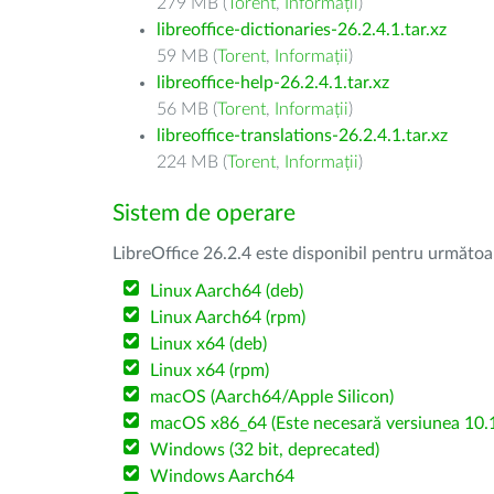
279 MB (
Torent
,
Informații
)
libreoffice-dictionaries-26.2.4.1.tar.xz
59 MB (
Torent
,
Informații
)
libreoffice-help-26.2.4.1.tar.xz
56 MB (
Torent
,
Informații
)
libreoffice-translations-26.2.4.1.tar.xz
224 MB (
Torent
,
Informații
)
Sistem de operare
LibreOffice 26.2.4 este disponibil pentru următoa
Linux Aarch64 (deb)
Linux Aarch64 (rpm)
Linux x64 (deb)
Linux x64 (rpm)
macOS (Aarch64/Apple Silicon)
macOS x86_64 (Este necesară versiunea 10.1
Windows (32 bit, deprecated)
Windows Aarch64