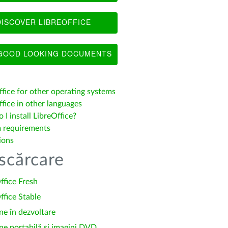
ISCOVER LIBREOFFICE
OOD LOOKING DOCUMENTS
ffice for other operating systems
fice in other languages
I install LibreOffice?
 requirements
ions
scărcare
ffice Fresh
ffice Stable
ne în dezvoltare
ne portabilă și imagini DVD