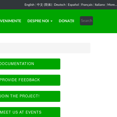
English
|
中文 (简体)
|
Deutsch
|
Español
|
Français
|
Italiano
|
More...
EVENIMENTE
DESPRE NOI
DONAȚII
DOCUMENTATION
PROVIDE FEEDBACK
JOIN THE PROJECT!
MEET US AT EVENTS