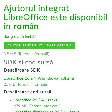
Ajutorul integrat
LibreOffice este disponibil
în
român
doriți o altă limbă?
AJUTOR PENTRU UTILIZARE OFFLINE
3.5 MB (
Torent
,
Informații
)
SDK și cod sursă
Descărcare SDK
LibreOffice_26.2.4_Win_x86-64_sdk.msi
22 MB (
Torent
,
Informații
)
Descărcare cod sursă
libreoffice-26.2.4.1.tar.xz
279 MB (
Torent
,
Informații
)