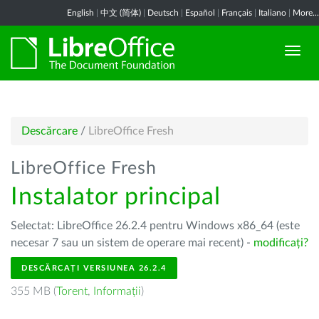
English
|
中文 (简体)
|
Deutsch
|
Español
|
Français
|
Italiano
|
More...
Descărcare
/
LibreOffice Fresh
LibreOffice Fresh
Instalator principal
Selectat: LibreOffice 26.2.4 pentru Windows x86_64 (este
necesar 7 sau un sistem de operare mai recent) -
modificați?
DESCĂRCAȚI VERSIUNEA 26.2.4
355 MB (
Torent
,
Informații
)