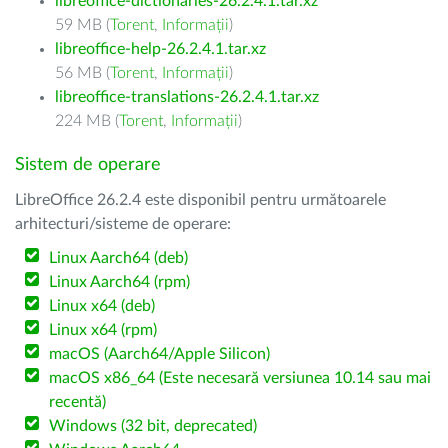
libreoffice-dictionaries-26.2.4.1.tar.xz
59 MB (
Torent
,
Informații
)
libreoffice-help-26.2.4.1.tar.xz
56 MB (
Torent
,
Informații
)
libreoffice-translations-26.2.4.1.tar.xz
224 MB (
Torent
,
Informații
)
Sistem de operare
LibreOffice 26.2.4 este disponibil pentru următoarele
arhitecturi/sisteme de operare:
Linux Aarch64 (deb)
Linux Aarch64 (rpm)
Linux x64 (deb)
Linux x64 (rpm)
macOS (Aarch64/Apple Silicon)
macOS x86_64 (Este necesară versiunea 10.14 sau mai
recentă)
Windows (32 bit, deprecated)